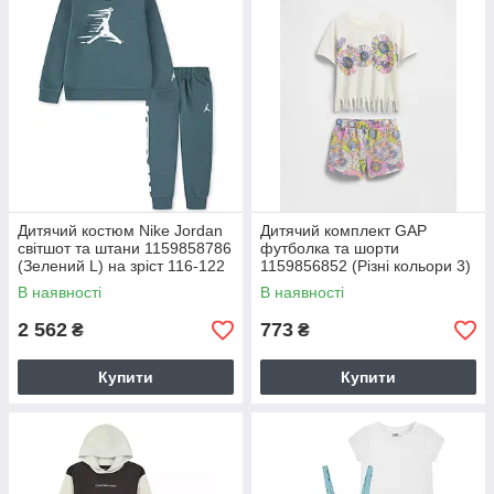
Дитячий костюм Nike Jordan
Дитячий комплект GAP
світшот та штани 1159858786
футболка та шорти
(Зелений L) на зріст 116-122
1159856852 (Різні кольори 3)
см
на зріст 100 см
В наявності
В наявності
2 562
773
₴
₴
Купити
Купити