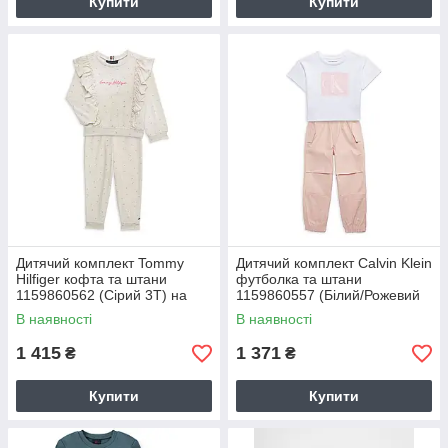
Купити
Купити
Дитячий комплект Tommy
Дитячий комплект Calvin Klein
Hilfiger кофта та штани
футболка та штани
1159860562 (Сірий 3T) на
1159860557 (Білий/Рожевий
зріст 99 см
5) на зріст 107-114 см
В наявності
В наявності
1 415
1 371
₴
₴
Купити
Купити