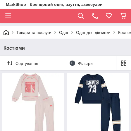
MarkShop - брендовий одяг, взуття, аксесуари
Товари та послуги
Одяг
Одяг для дівчинки
Костю
Костюми
Сортування
0
Фільтри