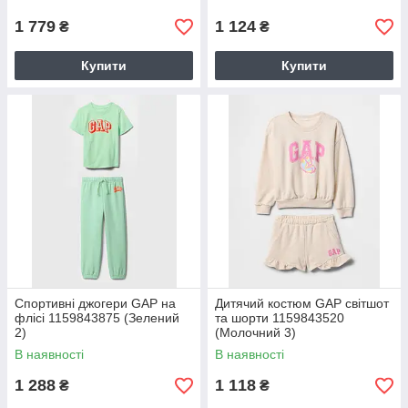
1 779
1 124
₴
₴
Купити
Купити
Спортивні джогери GAP на
Дитячий костюм GAP світшот
флісі 1159843875 (Зелений
та шорти 1159843520
2)
(Молочний 3)
В наявності
В наявності
1 288
1 118
₴
₴