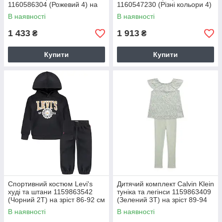
1160586304 (Рожевий 4) на
1160547230 (Різні кольори 4)
зріст 98-104 см
на зріст 98-104 см
В наявності
В наявності
1 433
1 913
₴
₴
Купити
Купити
Спортивний костюм Levi's
Дитячий комплект Calvin Klein
худі та штани 1159863542
туніка та легінси 1159863409
(Чорний 2T) на зріст 86-92 см
(Зелений 3T) на зріст 89-94
см
В наявності
В наявності