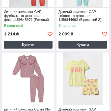
Дитячий комплект GAP
Дитячий комплект GAP
футболка та джоггери на
світшот та джоггери
флісі 1159845971 (Рожевий
1159844692 (Бірюзовий 2)
M)
В наявності
В наявності
1 214
2 099
₴
₴
Купити
Купити
Дитячий комплект Calvin Klein
Дитячий комплект GAP