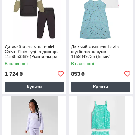
Дитячий костюм на флісі
Дитячий комплект Levi's
Calvin Klein худі та джогери
футболка та сукня
1159853389 (Різні кольори
1159849735 (Білий/
2T) на зріст 86-91 см
Блакитний 110-116)
В наявності
В наявності
1 724
853
₴
₴
Купити
Купити