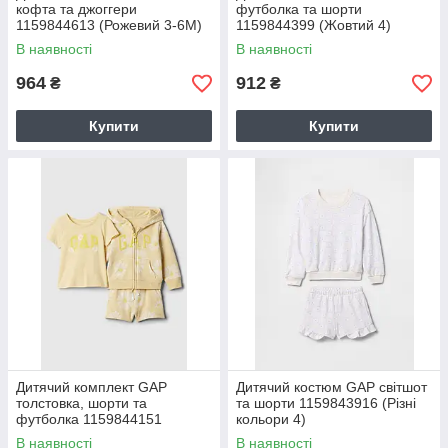
кофта та джоггери
футболка та шорти
1159844613 (Рожевий 3-6M)
1159844399 (Жовтий 4)
В наявності
В наявності
964
912
₴
₴
Купити
Купити
Дитячий комплект GAP
Дитячий костюм GAP світшот
толстовка, шорти та
та шорти 1159843916 (Різні
футболка 1159844151
кольори 4)
(Жовтий 3)
В наявності
В наявності