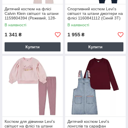
Дитячий костюм на флісі
Спортивний костюм Levi's
Calvin Klein світшот та штани
світшот та штани джоггери на
1159804394 (Рожевий, 128-
флісі 1160841112 (Синій 3T)
140)
на зріст 92-98 см
В наявності
В наявності
1 341
1 955
₴
₴
Купити
Купити
Костюм для дівчинки Levi's
Дитячий костюм Levi's
світшот на флісі та штани
лонгслів та сарафан