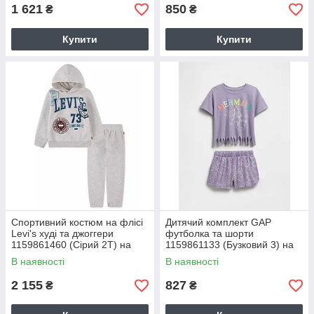
1 621
850
₴
₴
Купити
Купити
Спортивний костюм на флісі
Дитячий комплект GAP
Levi's худі та джоггери
футболка та шорти
1159861460 (Сірий 2T) на
1159861133 (Бузковий 3) на
зріст 86-92 см
зріст 100 см
В наявності
В наявності
2 155
827
₴
₴