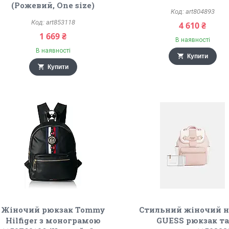
(Рожевий, One size)
art804893
art853118
4 610 ₴
1 669 ₴
В наявності
В наявності
Купити
Купити
Жіночий рюкзак Tommy
Стильний жіночий н
Hilfiger з монограмою
GUESS рюкзак та