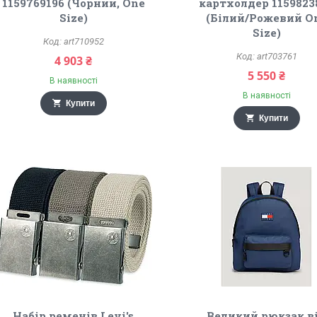
1159769196 (Чорний, One
картхолдер 1159823
Size)
(Білий/Рожевий O
Size)
art710952
art703761
4 903 ₴
5 550 ₴
В наявності
В наявності
Купити
Купити
Набір ременів Levi's
Великий рюкзак в