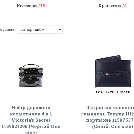
Несесери
Краватки
19
4
Набір дорожніх
Шкіряний чоловіч
косметичок 4 в 1
гаманець Tommy Hilf
Victoria's Secret
портмоне 11597537
1159821296 (Чорний One
(Синій, One size)
size)