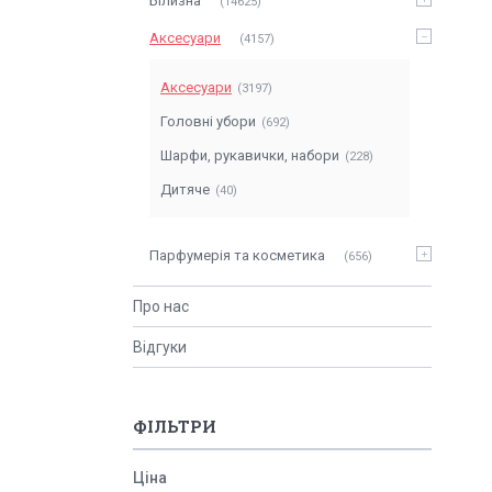
Білизна
14625
Аксесуари
4157
Аксесуари
3197
Головні убори
692
Шарфи, рукавички, набори
228
Дитяче
40
Парфумерія та косметика
656
Про нас
Відгуки
ФІЛЬТРИ
Ціна