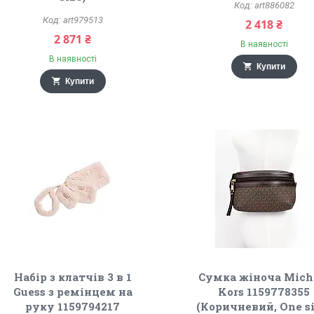
art886082
art979513
2 418 ₴
2 871 ₴
В наявності
В наявності
Купити
Купити
Набір з клатчів 3 в 1
Сумка жіноча Mich
Guess з ремінцем на
Kors 1159778355
руку 1159794217
(Коричневий, One si