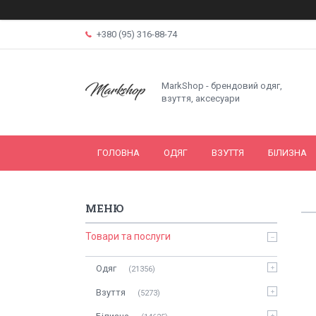
+380 (95) 316-88-74
MarkShop - брендовий одяг,
взуття, аксесуари
ГОЛОВНА
ОДЯГ
ВЗУТТЯ
БІЛИЗНА
Товари та послуги
Одяг
21356
Взуття
5273