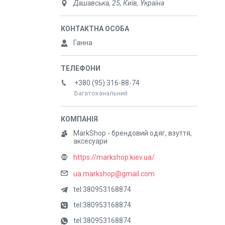
Дашавська, 25, Київ, Україна
Ганна
+380 (95) 316-88-74
Багатоканальний
MarkShop - брендовий одяг, взуття,
аксесуари
https://markshop.kiev.ua/
ua.markshop@gmail.com
tel:380953168874
tel:380953168874
tel:380953168874