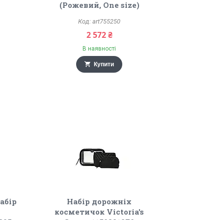
(Рожевий, One size)
art755250
2 572 ₴
В наявності
Купити
абір
Набір дорожніх
косметичок Victoria's