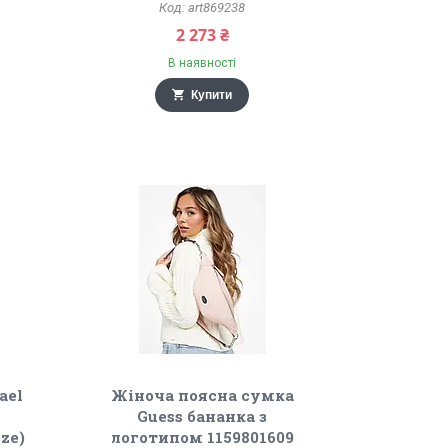
art869238
2 273 ₴
В наявності
Купити
ael
Жіноча поясна сумка
Guess бананка з
ze)
логотипом 1159801609