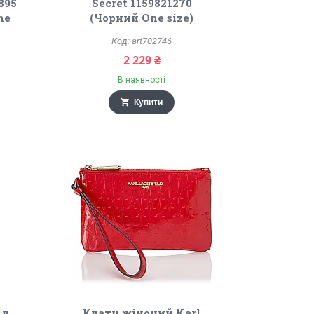
895
Secret 1159821270
ne
(Чорний One size)
art702746
2 229 ₴
В наявності
Купити
ід
Клатч жіночий Karl