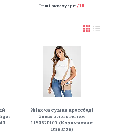
Інші аксесуари
18
ий
Жіноча сумка кроссбоді
iger
Guess з логотипом
40
1159820107 (Коричневий
One size)