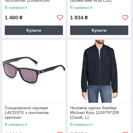
логотипом 1159800350
(Блакитний W34 L32)
(Білий, XL)
В наявності
В наявності
1 460
1 834
₴
₴
Купити
Купити
Сонцезахисні окуляри
Чоловіча куртка бомбер
LACOSTE з логотипом
Michael Kors 1159797209
оригінал
(Синій, L)
В наявності
В наявності