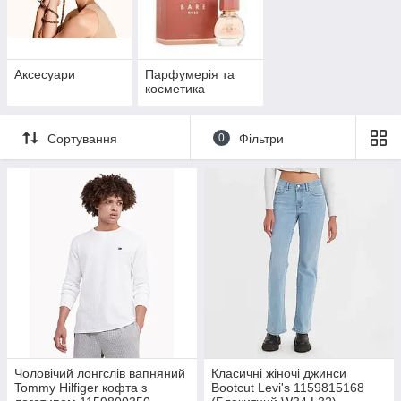
Аксесуари
Парфумерія та
косметика
Сортування
0
Фільтри
Чоловічий лонгслів вапняний
Класичні жіночі джинси
Tommy Hilfiger кофта з
Bootcut Levi's 1159815168