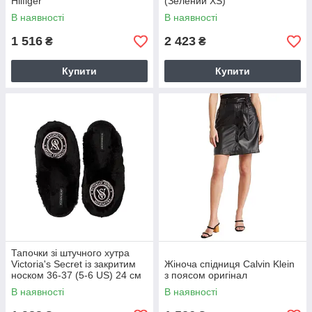
Hilfiger
(Зелений XS)
В наявності
В наявності
1 516
2 423
₴
₴
Купити
Купити
Тапочки зі штучного хутра
Victoria's Secret із закритим
Жіноча спідниця Calvin Klein
носком 36-37 (5-6 US) 24 см
з поясом оригінал
Чорний 1159822305
В наявності
В наявності