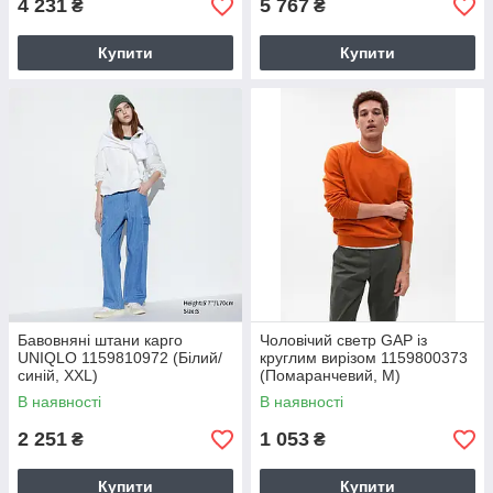
4 231
5 767
₴
₴
Купити
Купити
Бавовняні штани карго
Чоловічий светр GAP із
UNIQLO 1159810972 (Білий/
круглим вирізом 1159800373
синій, XXL)
(Помаранчевий, M)
В наявності
В наявності
2 251
1 053
₴
₴
Купити
Купити