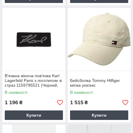
В'язана жіноча пов'язка Karl
Lagerfeld Paris з логотипом зі
Бейсболка Tommy Hilfiger
страз 1159795521 (Чорний,
кепка унісекс
One size)
В наявності
В наявності
1 196
1 515
₴
₴
Купити
Купити