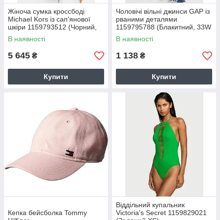
Жіноча сумка кроссбоді
Чоловічі вільні джинси GAP із
Michael Kors із сап'янової
рваними деталями
шкіри 1159793512 (Чорний,
1159795788 (Блакитний, 33W
One size)
30L)
В наявності
В наявності
5 645
1 138
₴
₴
Купити
Купити
Віддільний купальник
Кепка бейсболка Tommy
Victoria's Secret 1159829021