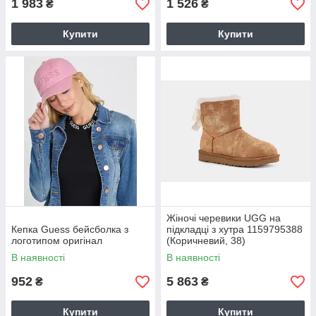
1 983
1 526
₴
₴
Купити
Купити
Жіночі черевики UGG на
Кепка Guess бейсболка з
підкладці з хутра 1159795388
логотипом оригінал
(Коричневий, 38)
В наявності
В наявності
952
5 863
₴
₴
Купити
Купити