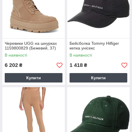
Черевики UGG на шнурках
Бейсболка Tommy Hilfiger
1159800829 (Бежевий, 37)
кепка унісекс
В наявності
В наявності
6 202
1 418
₴
₴
Купити
Купити