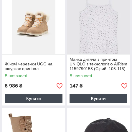
Майка дитяча з принтом
Жіночі черевики UGG на
UNIQLO з технологією AIRism
шнурках оригінал
1159790153 (Сірий, 105-115)
на зріст 105-115 см
В наявності
В наявності
6 986
147
₴
₴
Купити
Купити