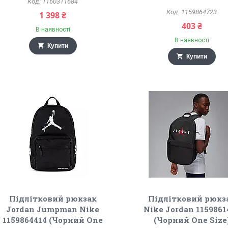
1160311684
1159864723
1 398 ₴
403 ₴
В наявності
В наявності
Купити
Купити
Підлітковий рюкзак
Підлітковий рюкз
Jordan Jumpman Nike
Nike Jordan 1159861
1159864414 (Чорний One
(Чорний One Size