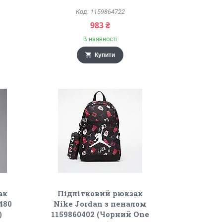
1159864722
983 ₴
В наявності
Купити
ак
Підлітковий рюкзак
480
Nike Jordan з пеналом
)
1159860402 (Чорний One