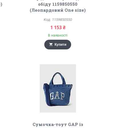
)
обіду 1159850550
(Леопардовий One size)
1159850550
1 153 ₴
В наявності
Купити
Сумочка-тоут GAP із