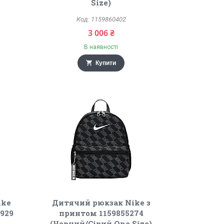
Size)
1159860402
3 006 ₴
В наявності
Купити
ike
Дитячий рюкзак Nike з
929
принтом 1159855274
(Чорний/Сірий One Size)