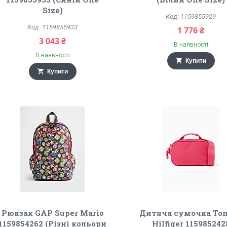
Size)
1159855929
1159855933
1 776 ₴
3 043 ₴
В наявності
В наявності
Купити
Купити
Рюкзак GAP Super Mario
Дитяча сумочка T
1159854262 (Різні кольори
Hilfiger 115985242