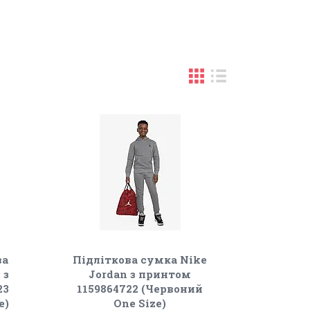
ва
Підліткова сумка Nike
 з
Jordan з принтом
23
1159864722 (Червоний
e)
One Size)