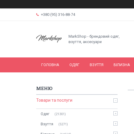
+380 (95) 316-88-74
MarkShop - брендовий одяг,
взуття, аксесуари
ГОЛОВНА
ОДЯГ
ВЗУТТЯ
БІЛИЗНА
Товари та послуги
Одяг
21301
Взуття
5271