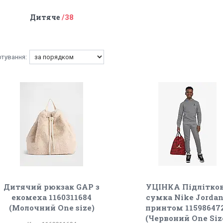
Дитяче
38
Дитячий рюкзак GAP з
УЦІНКА Підлітко
екомеха 1160311684
сумка Nike Jordan
(Молочний One size)
принтом 11598647
(Червоний One Siz