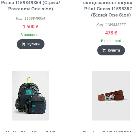
Puma 1159849354 (Сірий/
сонцезахисні окул
Рожевий One size)
Pilot Guess 1159835
(Білий One Size)
1159849354
1159835777
1 500 ₴
478 ₴
В наявності
В наявності
Купити
Купити