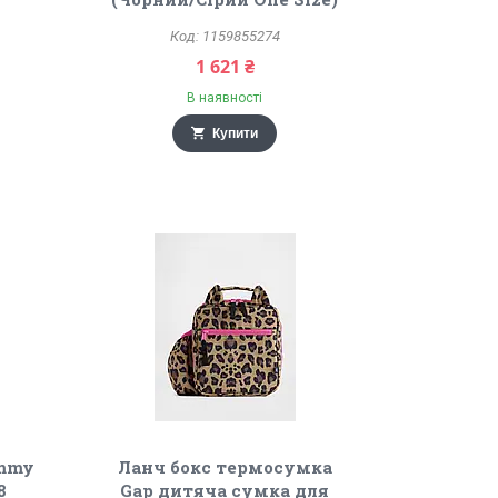
1159855274
1 621 ₴
В наявності
Купити
ommy
Ланч бокс термосумка
8
Gap дитяча сумка для