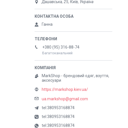
Дашавська, 25, Київ, Україна
Ганна
+380 (95) 316-88-74
Багатоканальний
MarkShop - брендовий одяг, взуття,
аксесуари
https://markshop.kiev.ua/
ua.markshop@gmail.com
tel:380953168874
tel:380953168874
tel:380953168874