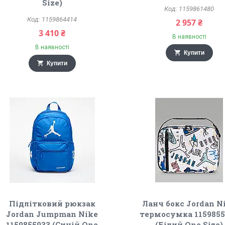
Size)
1159861480
1159864414
2 957 ₴
3 410 ₴
В наявності
В наявності
Купити
Купити
Підлітковий рюкзак
Ланч бокс Jordan N
Jordan Jumpman Nike
термосумка 1159855
1159855933 (Синій One
(Білий One Size)