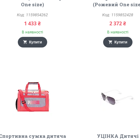
One size)
(Рожевий One size
1159854262
1159852428
1 433 ₴
2 372 ₴
В наявності
В наявності
Купити
Купити
Спортивна сумка дитяча
УЦІНКА Дитячі