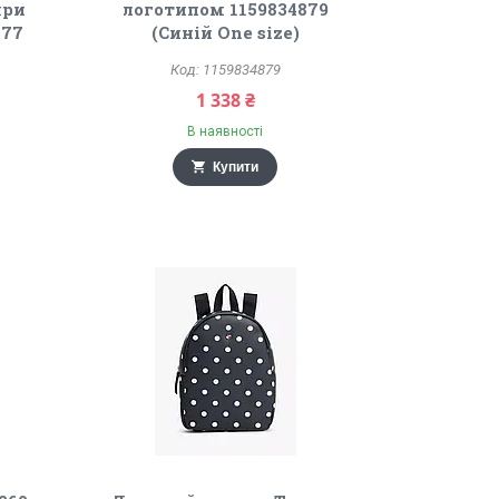
яри
логотипом 1159834879
777
(Синій One size)
1159834879
1 338 ₴
В наявності
Купити