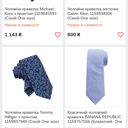
Чоловіча краватка Michael
Чоловіча краватка-метелик
Kors з принтом 1159845593
Calvin Klein 1159838306
(Синій One size)
(Синій One size)
Немає в наявності
Немає в наявності
1 143
600
₴
₴
Чоловіча краватка Tommy
Класичний чоловічий
Hilfiger з принтом
краватка BANANA REPUBLIC
1159837948 (Синій One size)
1159757556 (Блакитний, One
Size)