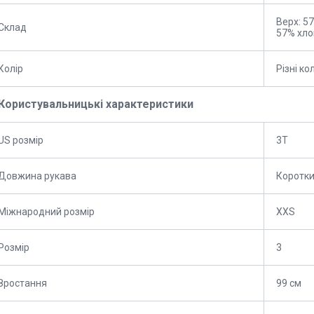
Верх: 5
Склад
57% хло
Колір
Різні к
Користувальницькі характеристики
US розмір
3T
Довжина рукава
Коротк
Міжнародний розмір
XXS
Розмір
3
Зростання
99 см