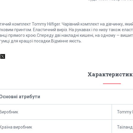
ячий комплект Tommy Hilfiger. Чарівний комплект на дівчинку, яки
тковим принтом. Еластичний виріз. На рукавах і по низу також ела
анці прямого крою.Спереду дві накладні кишені, на одному — вишит
гумці для кращої посадки.Відмінне якість.
Характеристик
Основні атрибути
Виробник
Tommy H
Країна виробник
Таїланд