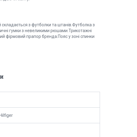
й складається з футболки та штанів.Футболка з
стичні гумки з невеликими рюшами.Трикотажні
ий фірмовий прапор бренда.Пояс у зоні спинки
и
ilfiger