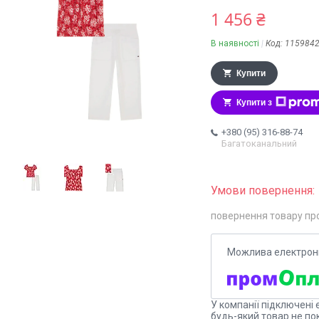
1 456 ₴
В наявності
Код:
115984
Купити
Купити з
+380 (95) 316-88-74
Багатоканальний
повернення товару пр
У компанії підключені 
будь-який товар не по