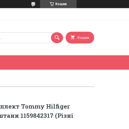
Кошик
Кошик
плект Tommy Hilfiger
тани 1159842317 (Різні