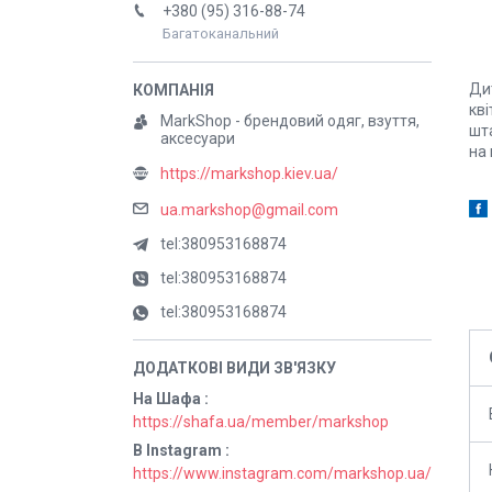
+380 (95) 316-88-74
Багатоканальний
Дит
кві
MarkShop - брендовий одяг, взуття,
шт
аксесуари
на 
https://markshop.kiev.ua/
ua.markshop@gmail.com
tel:380953168874
tel:380953168874
tel:380953168874
На Шафа
https://shafa.ua/member/markshop
В Instagram
https://www.instagram.com/markshop.ua/