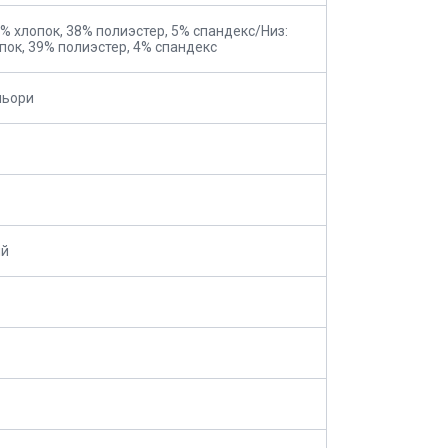
7% хлопок, 38% полиэстер, 5% спандекс/Низ:
пок, 39% полиэстер, 4% спандекс
ольори
ий