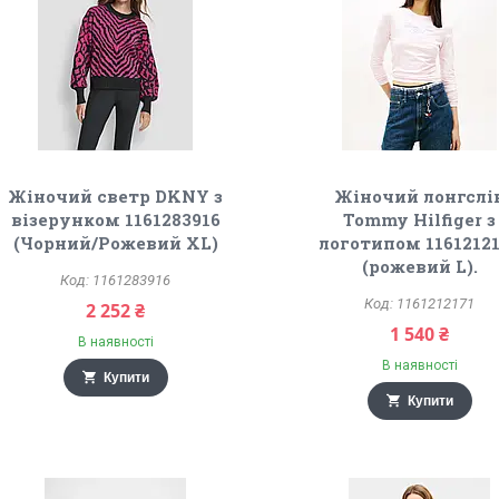
Жіночий светр DKNY з
Жіночий лонгслі
візерунком 1161283916
Tommy Hilfiger з
(Чорний/Рожевий XL)
логотипом 1161212
(рожевий L).
1161283916
1161212171
2 252 ₴
1 540 ₴
В наявності
В наявності
Купити
Купити