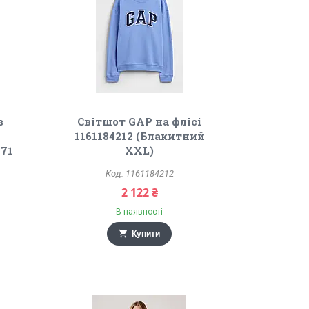
в
Світшот GAP на флісі
1161184212 (Блакитний
171
XXL)
1161184212
2 122 ₴
В наявності
Купити