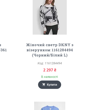
в
Жіночий светр DKNY з
5361
візерунком 1161284494
(Чорний/Білий L)
1161284494
2 297 ₴
В наявності
Купити