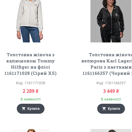
Толстовка жіноча з
Толстовка жіноч
капюшоном Tommy
велюрова Karl Lager
Hilfiger на флісі
Paris з паєтками
1161171028 (Сірий XS)
1161166257 (Чорний 
1161171028
1161166257
2 289 ₴
3 449 ₴
В наявності
В наявності
Купити
Купити