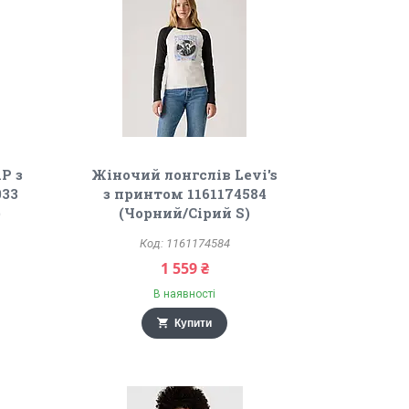
P з
Жіночий лонгслів Levi's
033
з принтом 1161174584
)
(Чорний/Сірий S)
1161174584
1 559 ₴
В наявності
Купити