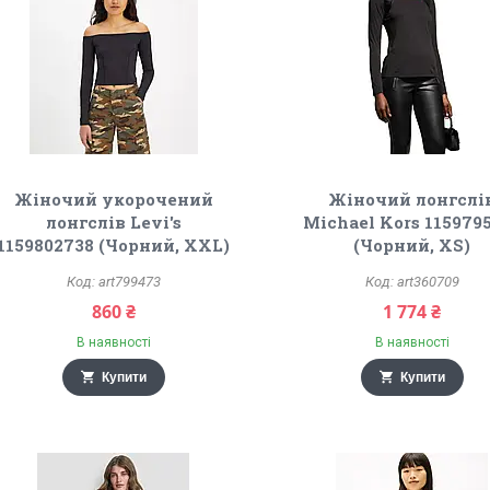
Жіночий укорочений
Жіночий лонгслі
лонгслів Levi's
Michael Kors 115979
1159802738 (Чорний, XXL)
(Чорний, XS)
art799473
art360709
860 ₴
1 774 ₴
В наявності
В наявності
Купити
Купити