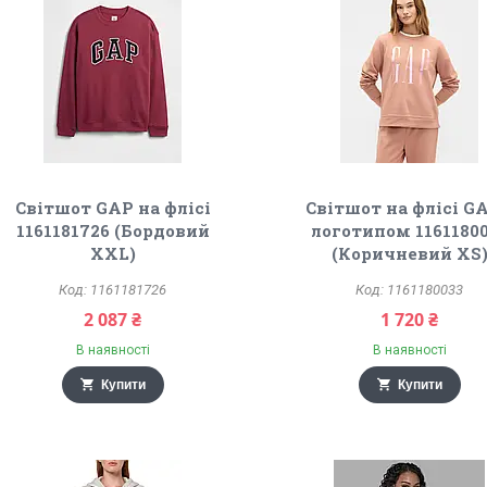
Світшот GAP на флісі
Світшот на флісі GA
1161181726 (Бордовий
логотипом 1161180
XXL)
(Коричневий XS
1161181726
1161180033
2 087 ₴
1 720 ₴
В наявності
В наявності
Купити
Купити