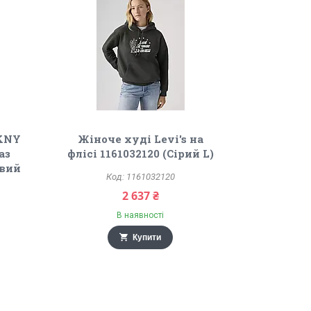
DKNY
Жіноче худі Levi's на
аз
флісі 1161032120 (Сірий L)
евий
1161032120
2 637 ₴
В наявності
Купити