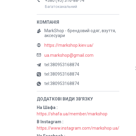
+380 (95) 316-88-74
Багатоканальний
MarkShop - брендовий одяг, взуття,
аксесуари
https://markshop.kiev.ua/
ua.markshop@gmail.com
tel:380953168874
tel:380953168874
tel:380953168874
На Шафа
https://shafa.ua/member/markshop
В Instagram
https://www.instagram.com/markshop.ua/
На Facebook