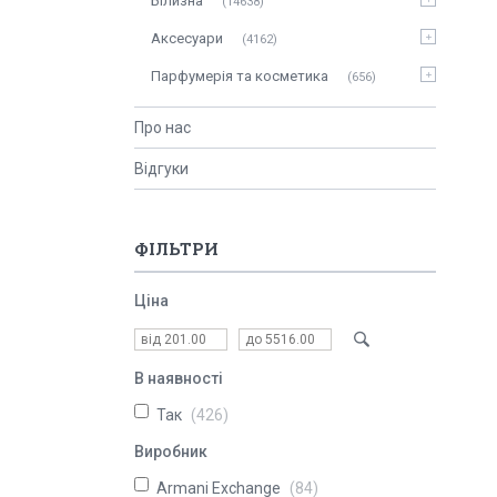
Білизна
14638
Аксесуари
4162
Парфумерія та косметика
656
Про нас
Відгуки
ФІЛЬТРИ
Ціна
В наявності
Так
426
Виробник
Armani Exchange
84