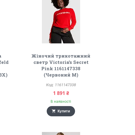
а
Жіночий трикотажний
feld
светр Victoria's Secret
Pink 1161147338
3X)
(Червоний M)
1161147338
1 891 ₴
В наявності
Купити