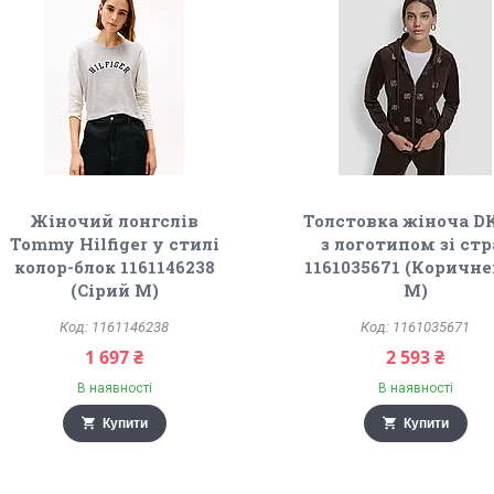
Жіночий лонгслів
Толстовка жіноча 
Tommy Hilfiger у стилі
з логотипом зі стр
колор-блок 1161146238
1161035671 (Коричн
(Сірий M)
M)
1161146238
1161035671
1 697 ₴
2 593 ₴
В наявності
В наявності
Купити
Купити