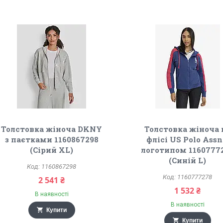
Толстовка жіноча DKNY
Толстовка жіноча 
з паєтками 1160867298
флісі US Polo Assn
(Сірий XL)
логотипом 1160777
(Синій L)
1160867298
1160777278
2 541 ₴
1 532 ₴
В наявності
В наявності
Купити
Купити