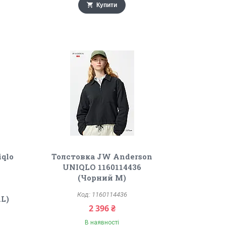
Купити
iqlo
Толстовка JW Anderson
UNIQLO 1160114436
(Чорний M)
1160114436
L)
2 396 ₴
В наявності