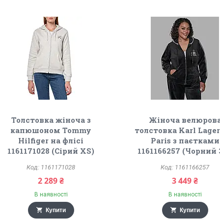
Толстовка жіноча з
Жіноча велюров
капюшоном Tommy
толстовка Karl Lager
Hilfiger на флісі
Paris з паєтками
1161171028 (Сірий XS)
1161166257 (Чорний 
1161171028
1161166257
2 289 ₴
3 449 ₴
В наявності
В наявності
Купити
Купити