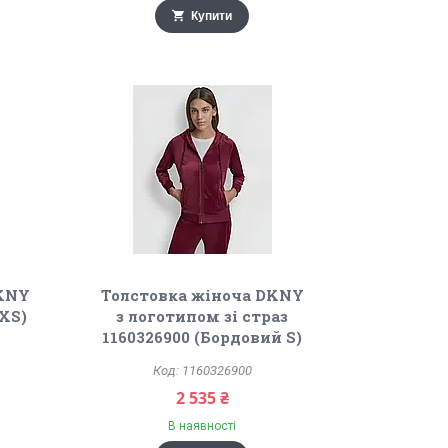
Купити
DKNY
Толстовка жіноча DKNY
 XS)
з логотипом зі страз
1160326900 (Бордовий S)
1160326900
2 535 ₴
В наявності