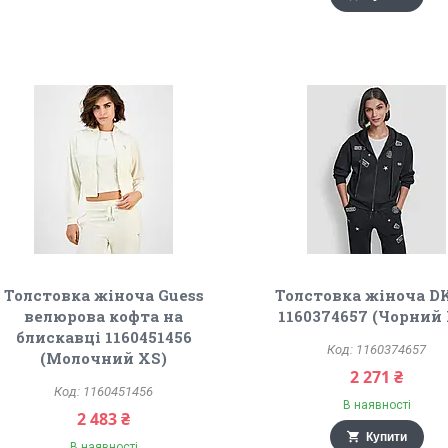
Толстовка жіноча Guess
Толстовка жіноча 
велюрова кофта на
1160374657 (Чорний
блискавці 1160451456
1160374657
(Молочний XS)
2 271 ₴
1160451456
В наявності
2 483 ₴
Купити
В наявності