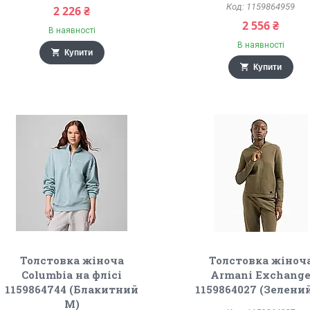
1159864959
2 226 ₴
2 556 ₴
В наявності
В наявності
Купити
Купити
Толстовка жіноча
Толстовка жіноч
Columbia на флісі
Armani Exchang
1159864744 (Блакитний
1159864027 (Зелений
M)