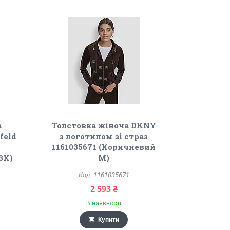
а
Толстовка жіноча DKNY
feld
з логотипом зі страз
1161035671 (Коричневий
3X)
M)
1161035671
2 593 ₴
В наявності
Купити