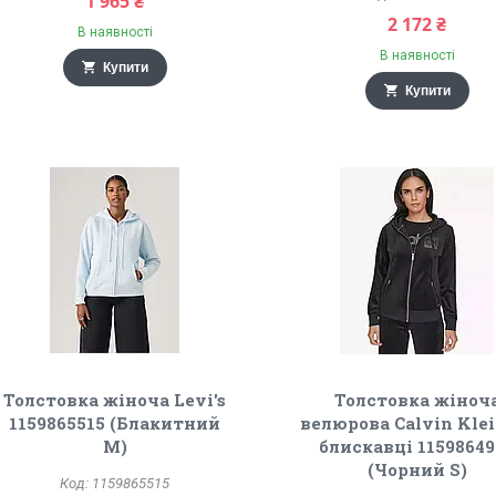
1 965 ₴
2 172 ₴
В наявності
В наявності
Купити
Купити
Толстовка жіноча Levi's
Толстовка жіноч
1159865515 (Блакитний
велюрова Calvin Klei
M)
блискавці 11598649
(Чорний S)
1159865515