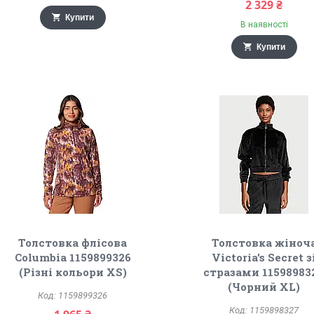
2 329 ₴
Купити
В наявності
Купити
Толстовка флісова
Толстовка жіноч
Columbia 1159899326
Victoria's Secret з
(Різні кольори XS)
стразами 11598983
(Чорний XL)
1159899326
1159898327