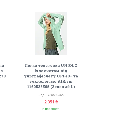
на
Легка толстовка UNIQLO
 з
із захистом від
278
ультрафіолету UPF40+ та
технологією AIRism
1160533565 (Зелений L)
1160533565
2 351 ₴
В наявності