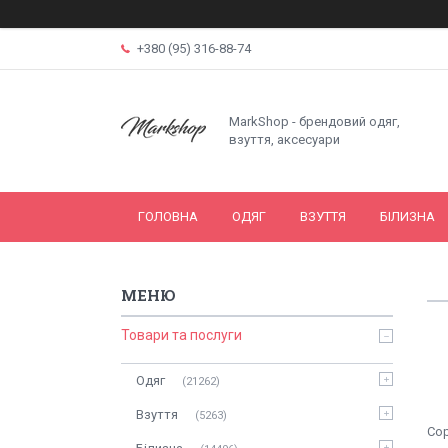
+380 (95) 316-88-74
MarkShop - брендовий одяг,
взуття, аксесуари
ГОЛОВНА
ОДЯГ
ВЗУТТЯ
БІЛИЗНА
Товари та послуги
Одяг
21262
Взуття
5263