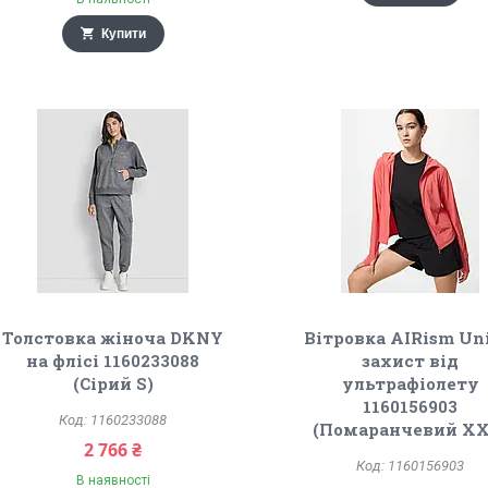
Купити
Толстовка жіноча DKNY
Вітровка AIRism Un
на флісі 1160233088
захист від
(Сірий S)
ультрафіолету
1160156903
1160233088
(Помаранчевий XX
2 766 ₴
1160156903
В наявності