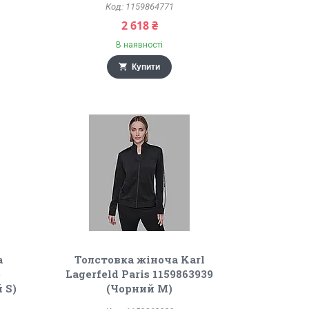
1159864771
2 618 ₴
В наявності
Купити
а
Толстовка жіноча Karl
e
Lagerfeld Paris 1159863939
 S)
(Чорний M)