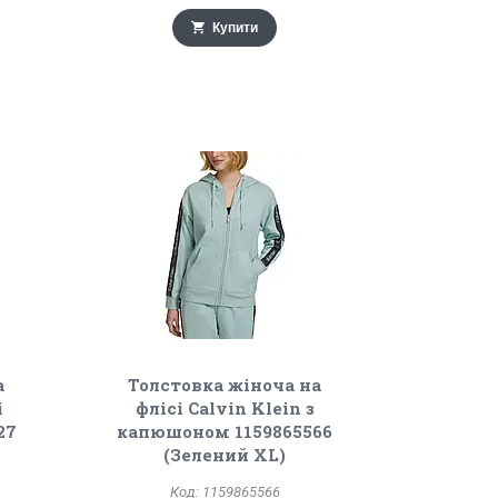
Купити
а
Толстовка жіноча на
і
флісі Calvin Klein з
27
капюшоном 1159865566
(Зелений XL)
1159865566