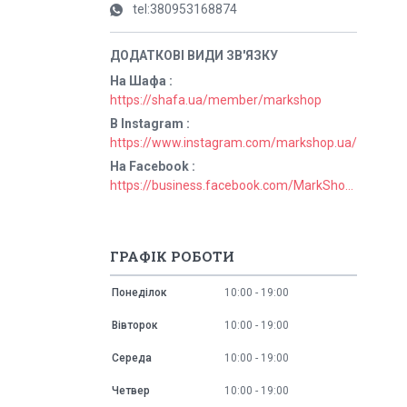
tel:380953168874
На Шафа
https://shafa.ua/member/markshop
В Instagram
https://www.instagram.com/markshop.ua/
На Facebook
https://business.facebook.com/MarkShopUa/
ГРАФІК РОБОТИ
Понеділок
10:00
19:00
Вівторок
10:00
19:00
Середа
10:00
19:00
Четвер
10:00
19:00