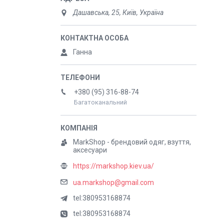
Дашавська, 25, Київ, Україна
Ганна
+380 (95) 316-88-74
Багатоканальний
MarkShop - брендовий одяг, взуття,
аксесуари
https://markshop.kiev.ua/
ua.markshop@gmail.com
tel:380953168874
tel:380953168874