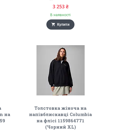
3 253 ₴
В наявності
Купити
а
Толстовка жіноча на
n на
напівблискавці Columbia
59
на флісі 1159864771
(Чорний XL)