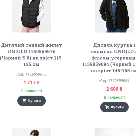
Дитячий теплий жилет
Дитяча куртка з
UNIQLO 1159859675
екомеха UNIQLO 
(Чорний 5-6) на зріст 115-
флісом усередин
125 см
1159859094 (Чорний 1
на зріст 145-155 с
1159859675
1159859094
1 717 ₴
2 606 ₴
В наявності
В наявності
Купити
Купити