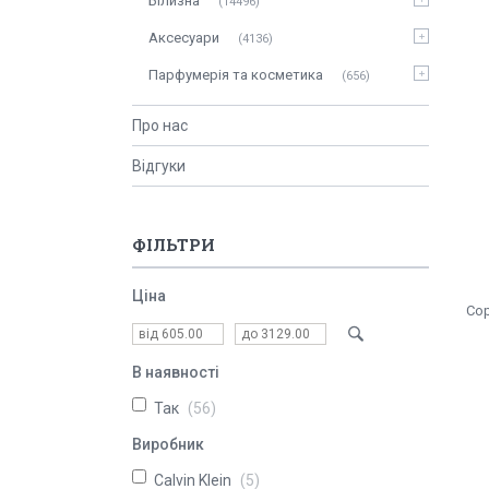
Білизна
14496
Аксесуари
4136
Парфумерія та косметика
656
Про нас
Відгуки
ФІЛЬТРИ
Ціна
В наявності
Так
56
Виробник
Calvin Klein
5