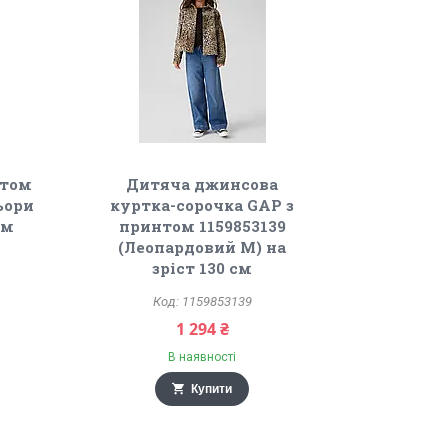
нтом
Дитяча джинсова
льори
куртка-сорочка GAP з
см
принтом 1159853139
(Леопардовий M) на
зріст 130 см
1159853139
1 294 ₴
В наявності
Купити