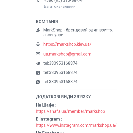
+380 (95) 316-88-74
Багатоканальний
MarkShop - брендовий одяг, взуття,
аксесуари
https://markshop.kiev.ua/
ua.markshop@gmail.com
tel:380953168874
tel:380953168874
tel:380953168874
На Шафа
https://shafa.ua/member/markshop
В Instagram
https://www.instagram.com/markshop.ua/
На Facebook