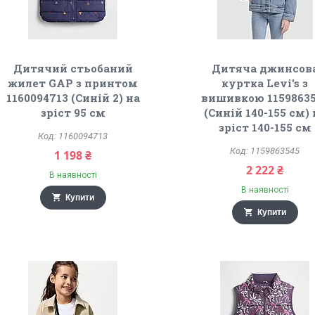
Дитячий стьобаний
Дитяча джинсов
жилет GAP з принтом
куртка Levi's з
1160094713 (Синій 2) на
вишивкою 1159863
зріст 95 см
(Синій 140-155 см) 
зріст 140-155 см
1160094713
1159863545
1 198 ₴
2 222 ₴
В наявності
В наявності
Купити
Купити