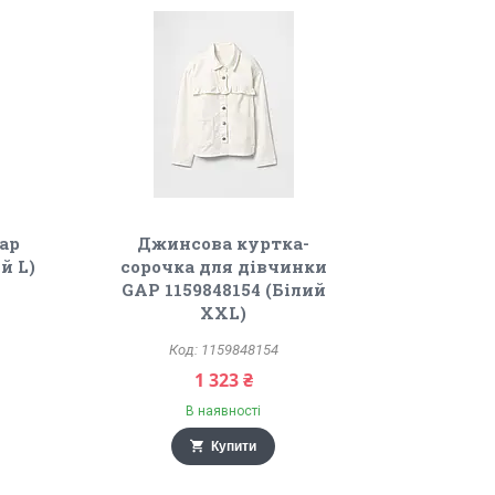
ap
Джинсова куртка-
й L)
сорочка для дівчинки
GAP 1159848154 (Білий
XXL)
1159848154
1 323 ₴
В наявності
Купити