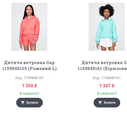
Дитяча ветровка Gap
Дитяча ветровка G
1159848165 (Рожевий L)
1159848161 (Бірюзови
1159848165
1159848161
1 350 ₴
1 347 ₴
В наявності
В наявності
Купити
Купити