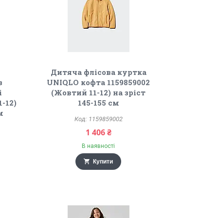
Дитяча флісова куртка
з
UNIQLO кофта 1159859002
і
(Жовтий 11-12) на зріст
1-12)
145-155 см
м
1159859002
1 406 ₴
В наявності
Купити