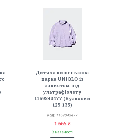
ка
Дитяча кишенькова
го
парка UNIQLO із
захистом від
)
ультрафіолету
1159843477 (Бузковий
125-135)
1159843477
1 665 ₴
В наявності