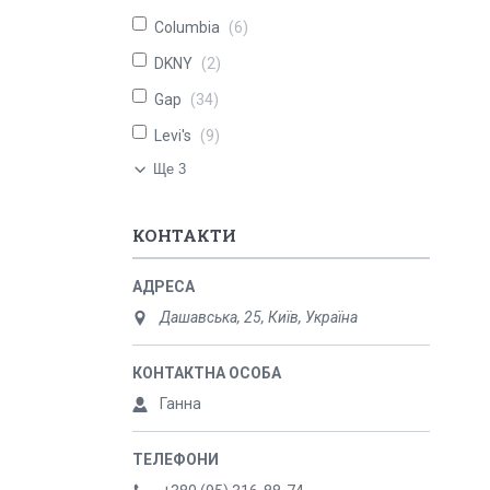
Columbia
6
DKNY
2
Gap
34
Levi's
9
Ще 3
КОНТАКТИ
Дашавська, 25, Київ, Україна
Ганна