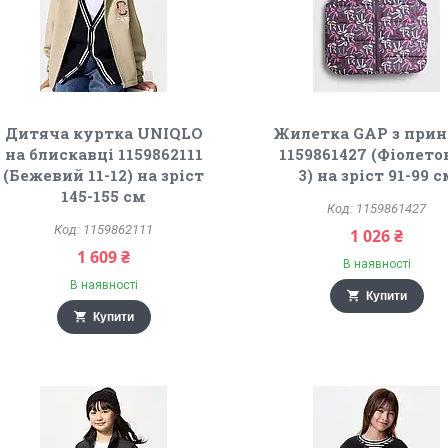
Дитяча куртка UNIQLO
Жилетка GAP з при
на блискавці 1159862111
1159861427 (Фіолет
(Бежевий 11-12) на зріст
3) на зріст 91-99 
145-155 см
1159861427
1159862111
1 026 ₴
1 609 ₴
В наявності
В наявності
Купити
Купити