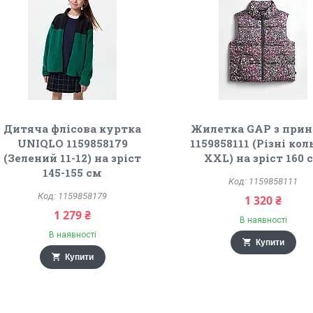
Дитяча флісова куртка
Жилетка GAP з при
UNIQLO 1159858179
1159858111 (Різні ко
(Зелений 11-12) на зріст
XXL) на зріст 160 
145-155 см
1159858111
1159858179
1 320 ₴
1 279 ₴
В наявності
В наявності
Купити
Купити