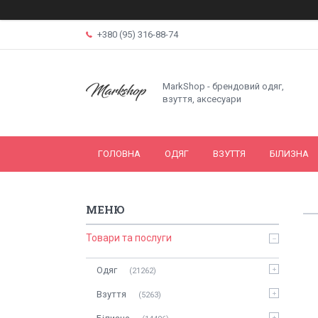
+380 (95) 316-88-74
MarkShop - брендовий одяг,
взуття, аксесуари
ГОЛОВНА
ОДЯГ
ВЗУТТЯ
БІЛИЗНА
Товари та послуги
Одяг
21262
Взуття
5263