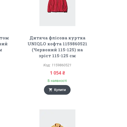
нтом
Дитяча флісова куртка
овий
UNIQLO кофта 1159860521
см
(Червоний 115-125) на
зріст 115-125 см
1159860521
1 054 ₴
В наявності
Купити