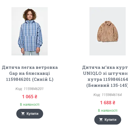
Дитяча легка ветровка
Дитяча м'яка курт
Gap на блискавці
UNIQLO зі штучно
1159846201 (Синій L)
хутра 1159846164
(Бежевий 135-145
1159846201
1159846164
1 065 ₴
1 688 ₴
В наявності
В наявності
Купити
Купити