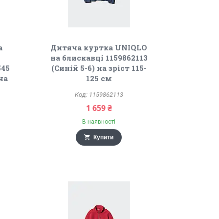
а
Дитяча куртка UNIQLO
на блискавці 1159862113
545
(Синій 5-6) на зріст 115-
на
125 см
1159862113
1 659 ₴
В наявності
Купити