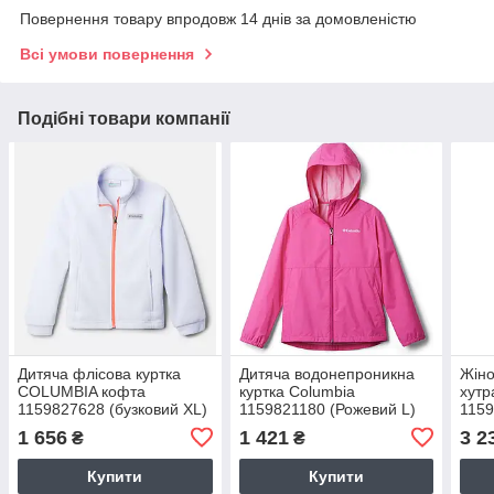
Повернення товару впродовж 14 днів за домовленістю
Всі умови повернення
Подібні товари компанії
Дитяча флісова куртка
Дитяча водонепроникна
Жіно
COLUMBIA кофта
куртка Columbia
хутр
1159827628 (бузковий XL)
1159821180 (Рожевий L)
1159
1 656
1 421
3 2
₴
₴
Купити
Купити