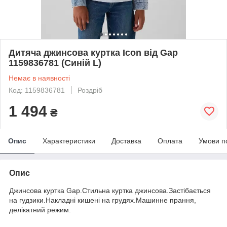
Дитяча джинсова куртка Icon від Gap
1159836781 (Синій L)
Немає в наявності
Код: 1159836781
Роздріб
1 494
₴
Опис
Характеристики
Доставка
Оплата
Умови п
Опис
Джинсова куртка Gap.Стильна куртка джинсова.Застібається
на гудзики.Накладні кишені на грудях.Машинне прання,
делікатний режим.