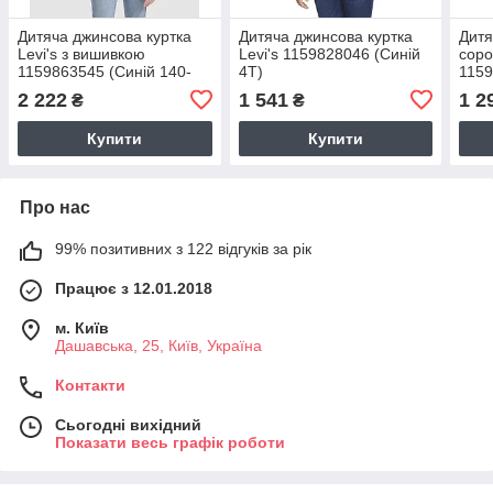
Дитяча джинсова куртка
Дитяча джинсова куртка
Дитя
Levi's з вишивкою
Levi's 1159828046 (Синій
соро
1159863545 (Синій 140-
4T)
1159
155 см) на зріст 140-155
M) н
2 222
1 541
1 2
₴
₴
см
Купити
Купити
Про нас
99% позитивних з 122 відгуків за рік
Працює з 12.01.2018
м. Київ
Дашавська, 25, Київ, Україна
Контакти
Сьогодні вихідний
Показати весь графік роботи