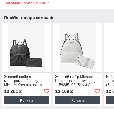
Всі умови повернення
Подібні товари компанії
Жіночий набір з
Жіночий набір Michael
Набі
монограмою бренду
Kors рюкзак та гаманець
та г
Michael Kors рюкзак та
1159845109 (Білий One
(Зел
гаманець 1159845516
Size)
13 361
12 109
12 
₴
₴
(Чорний One Size)
Купити
Купити