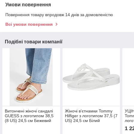
Умови повернення
Повернення товару впродовж 14 днів за домовленістю
Всі умови повернення
Подібні товари компанії
Витончені жіночі сандалі
Жіночі в'єтнамки Tommy
УЦІН
GUESS з логотипом 38,5
Hilfiger з логотипом 37,5 (7
Tomm
(8 US) 24,5 см Бежевий
US) 24,5 см Білий
лого
1159839524
1160866370
23,5
1 2
116