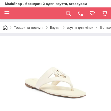
MarkShop - брендовий одяг, взуття, аксесуари
Товари та послуги
Взуття
взуття для жінок
В'єтна