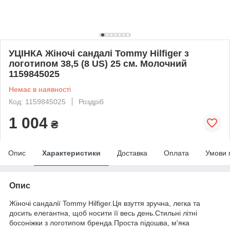
УЦІНКА Жіночі сандалі Tommy Hilfiger з
логотипом 38,5 (8 US) 25 см. Молочний
1159845025
Немає в наявності
Код: 1159845025
Роздріб
1 004
₴
Опис
Характеристики
Доставка
Оплата
Умови 
Опис
Жіночі сандалії Tommy Hilfiger.Ця взуття зручна, легка та
досить елегантна, щоб носити її весь день.Стильні літні
босоніжки з логотипом бренда.Проста підошва, м'яка