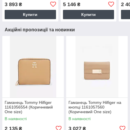
(Молочний One size)
1160623130 (Молочний
(Кор
3 893
5 146
2 4
₴
₴
One size)
Купити
Купити
Акційні пропозиції та новинки
Гаманець Tommy Hilfiger
Гаманець Tommy Hilfiger на
1161056554 (Коричневий
кнопці 1161057560
One size)
(Коричневий One size)
В наявності
В наявності
2 135
3 027
₴
₴