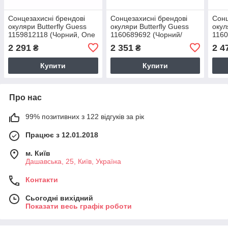
Сонцезахисні брендові
Сонцезахисні брендові
Сонц
окуляри Butterfly Guess
окуляри Butterfly Guess
окул
1159812118 (Чорний, One
1160689692 (Чорний/
1160
size)
Коричневий One size)
Черв
2 291
2 351
2 4
₴
₴
Купити
Купити
Про нас
99% позитивних з 122 відгуків за рік
Працює з 12.01.2018
м. Київ
Дашавська, 25, Київ, Україна
Контакти
Сьогодні вихідний
Показати весь графік роботи