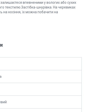
 залишаєтеся впевненими у вологих або сухих
ого текстилю.Застібка-шнурівка. На черевиках
ь на носіння, їх можна побачити на
и
a
евий