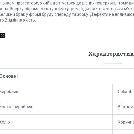
люнком протектора, який адаптується до різних поверхонь, тому ви
вах. Зверху обрамлені штучним хутром.Підкладка та устілка з м'як
великий брак у формі бруду спереду та збоку. Дефекти не впливают
о.Відмінна якість.
Характеристик
Основні
Виробник
Columbi
Країна виробник
В'єтнам
Колір
Коричн