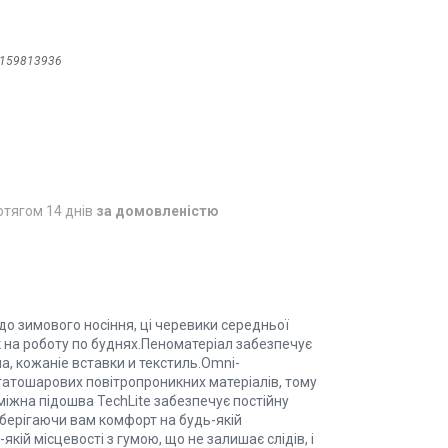
159813936
отягом 14 днів
за домовленістю
до зимового носіння, ці черевики середньої
к на роботу по буднях.Пеноматеріал забезпечує
, кожаніе вставки и текстиль.Omni-
атошарових повітропроникних матеріалів, тому
іжна підошва TechLite забезпечує постійну
зберігаючи вам комфорт на будь-якій
якій місцевості з гумою, що не залишає слідів, і