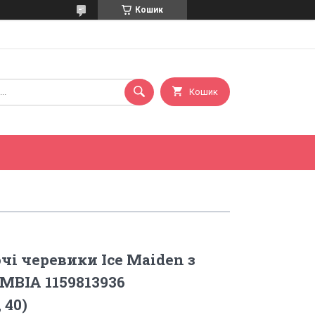
Кошик
Кошик
і черевики Ice Maiden з
MBIA 1159813936
 40)