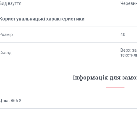
Вид взуття
Череви
Користувальницькі характеристики
Розмір
40
Верх: за
Склад
текстил
Інформація для зам
Ціна:
866 ₴