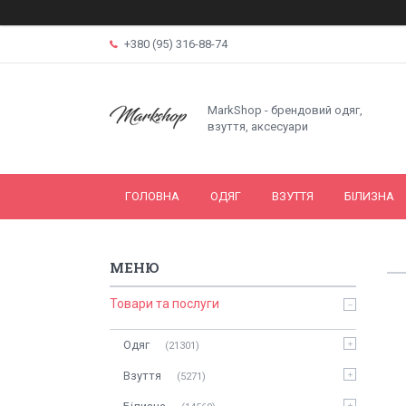
+380 (95) 316-88-74
MarkShop - брендовий одяг,
взуття, аксесуари
ГОЛОВНА
ОДЯГ
ВЗУТТЯ
БІЛИЗНА
Товари та послуги
Одяг
21301
Взуття
5271