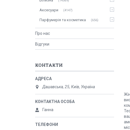
Білизна
14569
Аксесуари
4147
Парфумерія та косметика
656
Про нас
Відгуки
КОНТАКТИ
Дашавська, 25, Київ, Україна
Жін
вис
ко
Ганна
Te
ва
амо
міс