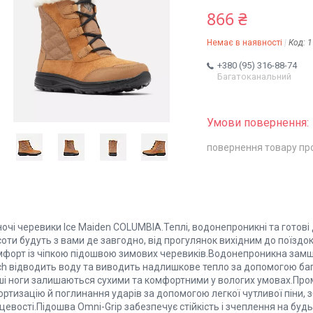
866 ₴
Немає в наявності
Код:
1
+380 (95) 316-88-74
Багатоканальний
повернення товару пр
очі черевики Ice Maiden COLUMBIA.Теплі, водонепроникні та готові 
оти будуть з вами де завгодно, від прогулянок вихідним до поїздо
мфорт із чіпкою підошвою зимових черевиків.Водонепроникна замша
ch відводить воду та виводить надлишкове тепло за допомогою баг
ші ноги залишаються сухими та комфортними у вологих умовах.Пром
ртизацію й поглинання ударів за допомогою легкої чутливої піни, 
цевості.Підошва Omni-Grip забезпечує стійкість і зчеплення на будь-