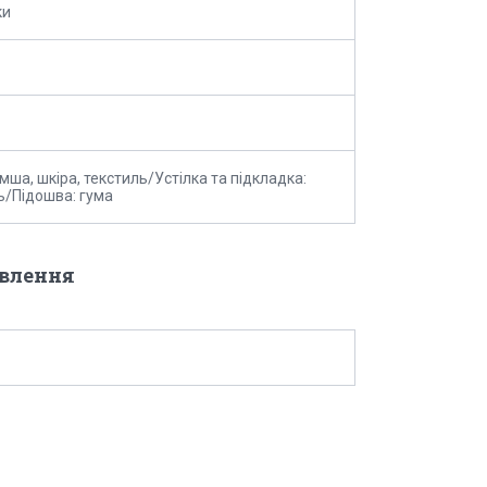
ки
мша, шкіра, текстиль/Устілка та підкладка:
ь/Підошва: гума
овлення