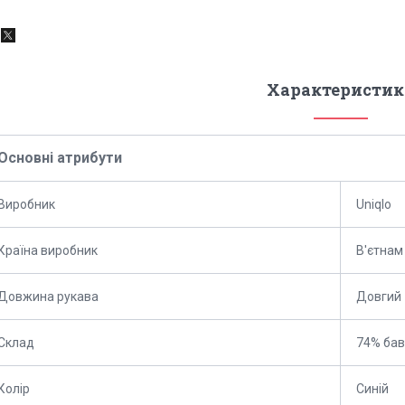
Характеристик
Основні атрибути
Виробник
Uniqlo
Країна виробник
В'єтнам
Довжина рукава
Довгий
Склад
74% бав
Колір
Синій