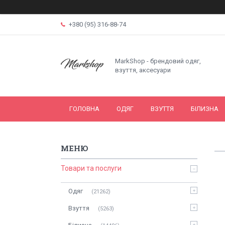
+380 (95) 316-88-74
MarkShop - брендовий одяг,
взуття, аксесуари
ГОЛОВНА
ОДЯГ
ВЗУТТЯ
БІЛИЗНА
Товари та послуги
Одяг
21262
Взуття
5263