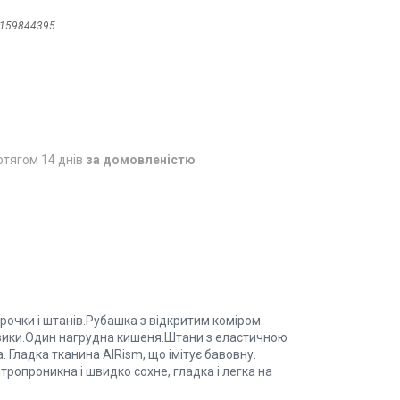
159844395
отягом 14 днів
за домовленістю
рочки і штанів.Рубашка з відкритим коміром
дзики.Один нагрудна кишеня.Штани з еластичною
. Гладка тканина AIRism, що імітує бавовну.
тропроникна і швидко сохне, гладка і легка на