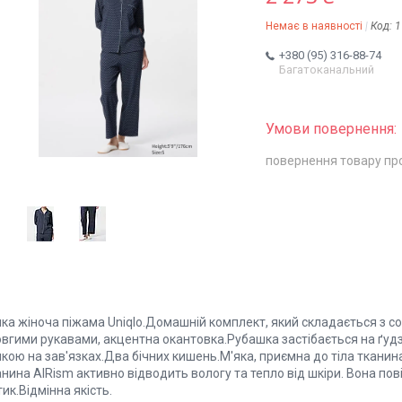
Немає в наявності
Код:
1
+380 (95) 316-88-74
Багатоканальний
повернення товару пр
ка жіноча піжама Uniqlo.Домашній комплект, який складається з со
довгими рукавами, акцентна окантовка.Рубашка застібається на ґу
кою на зав'язках.Два бічних кишень.М'яка, приємна до тіла тканина
нина AIRism активно відводить вологу та тепло від шкіри. Вона пові
ик.Відмінна якість.