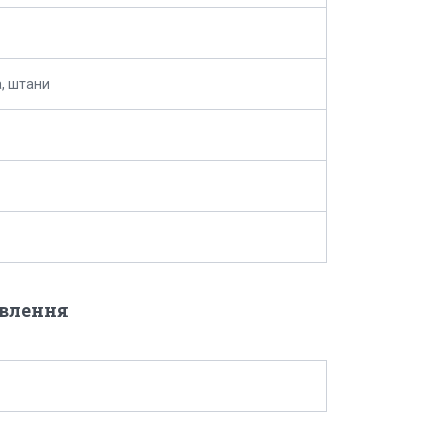
, штани
овлення