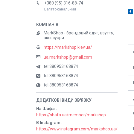
+380 (95) 316-88-74
Багатоканальний
MarkShop - брендовий одяг, взуття,
аксесуари
https://markshop.kiev.ua/
ua.markshop@gmail.com
tel:380953168874
tel:380953168874
tel:380953168874
На Шафа
https://shafa.ua/member/markshop
В Instagram
https://www.instagram.com/markshop.ua/