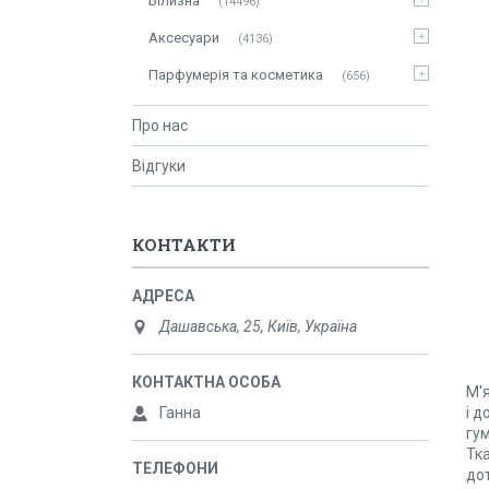
Білизна
14496
Аксесуари
4136
Парфумерія та косметика
656
Про нас
Відгуки
КОНТАКТИ
Дашавська, 25, Київ, Україна
М'я
Ганна
і 
гум
Тка
дот