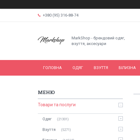
+380 (95) 316-88-74
MarkShop - брендовий одяг,
взуття, аксесуари
ГОЛОВНА
ОДЯГ
ВЗУТТЯ
БІЛИЗНА
Товари та послуги
Одяг
21301
Взуття
5271