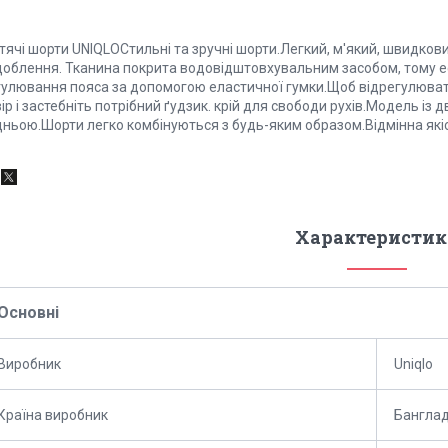
тячі шорти UNIQLOСтильні та зручні шорти.Легкий, м'який, швидко
доблення. Тканина покрита водовідштовхувальним засобом, тому е
гулювання пояса за допомогою еластичної гумки.Щоб відрегулювати
ір і застебніть потрібний ґудзик. крій для свободи рухів.Модель із
дньою.Шорти легко комбінуються з будь-яким образом.Відмінна якіс
Характеристик
Основні
Виробник
Uniqlo
Країна виробник
Бангла