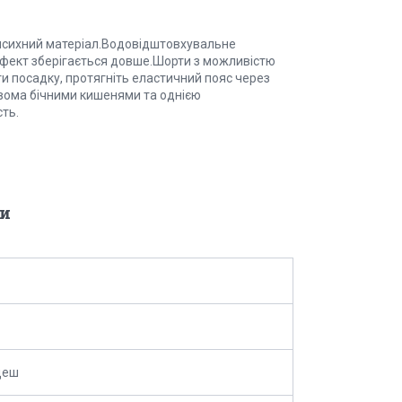
висихний матеріал.Водовідштовхувальне
фект зберігається довше.Шорти з можливістю
 посадку, протягніть еластичний пояс через
 двома бічними кишенями та однією
ть.
и
деш