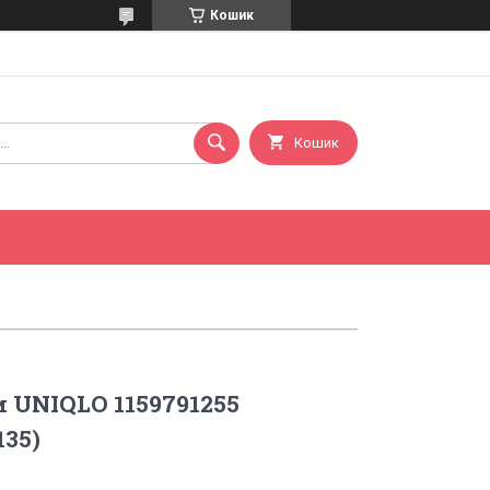
Кошик
Кошик
 UNIQLO 1159791255
135)