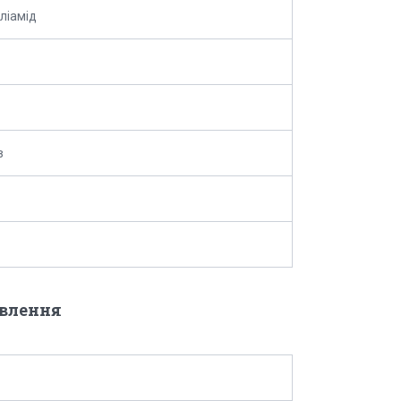
ліамід
в
овлення