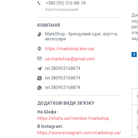
+380 (95) 316-88-74
Багатоканальний
Ди
оз
ре
отв
MarkShop - брендовий одяг, взуття,
за
аксесуари
https://markshop.kiev.ua/
ua.markshop@gmail.com
tel:380953168874
tel:380953168874
tel:380953168874
На Шафа
https://shafa.ua/member/markshop
В Instagram
https://www.instagram.com/markshop.ua/