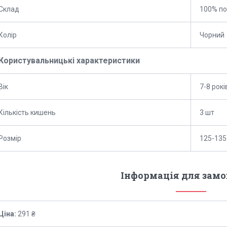
Склад
100% по
Колір
Чорний
Користувальницькі характеристики
Вік
7-8 рокі
Кількість кишень
3 шт
Розмір
125-135
Інформація для зам
Ціна:
291 ₴