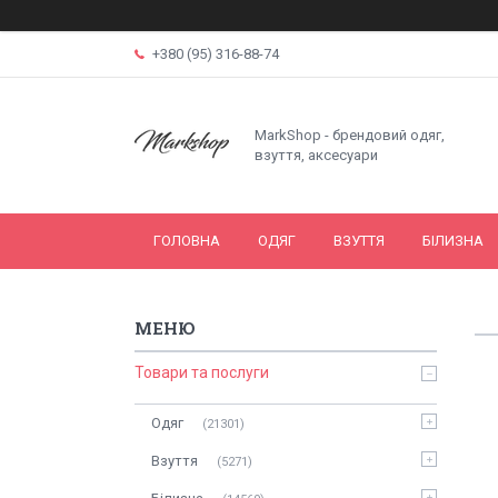
+380 (95) 316-88-74
MarkShop - брендовий одяг,
взуття, аксесуари
ГОЛОВНА
ОДЯГ
ВЗУТТЯ
БІЛИЗНА
Товари та послуги
Одяг
21301
Взуття
5271