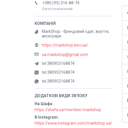
+380 (95) 316-88-74
Багатоканальний
MarkShop - брендовий одяг, взуття,
аксесуари
https://markshop.kiev.ua/
ua.markshop@gmail.com
tel:380953168874
tel:380953168874
tel:380953168874
На Шафа
https://shafa.ua/member/markshop
В Instagram
https://www.instagram.com/markshop.ua/