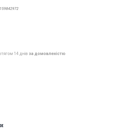
159842972
отягом 14 днів
за домовленістю
и