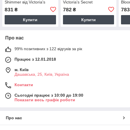
Shimmer від Victoria's
Victoria's Secret
Bloo
Secret 1159810037
1159840162 (Рожевий 236
1159
831
782
783
₴
₴
(Рожевий, 236 ml)
ml)
ml)
Купити
Купити
Про нас
99% позитивних з 122 відгуків за рік
Працює з 12.01.2018
м. Київ
Дашавська, 25, Київ, Україна
Контакти
Сьогодні працює з 10:00 до 19:00
Показати весь графік роботи
Про нас