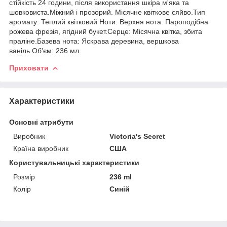
стійкість 24 години, після використання шкіра м'яка та
шовковиста.Міжний і прозорий. Місячне квіткове сяйво.Тип
аромату: Теплий квітковий Ноти: Верхня нота: Пароподібна
рожева фрезія, ягідний букет.Серце: Місячна квітка, збита
праліне.Базева нота: Яскрава деревина, вершкова
ваніль.Об'єм: 236 мл.
Приховати
Характеристики
Основні атрибути
Виробник
Victoria's Secret
Країна виробник
США
Користувальницькі характеристики
Розмір
236 ml
Колір
Синій