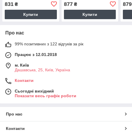
Secret 1159810037
1160155725 (Блакитний
1160
831
877
879
₴
₴
(Рожевий, 236 ml)
236 ml)
ml)
Купити
Купити
Про нас
99% позитивних з 122 відгуків за рік
Працює з 12.01.2018
м. Київ
Дашавська, 25, Київ, Україна
Контакти
Сьогодні вихідний
Показати весь графік роботи
Про нас
Контакти