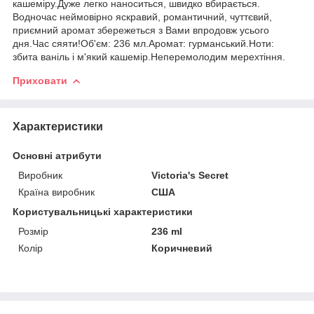
кашеміру.Дуже легко наноситься, швидко вбирається.
Водночас неймовірно яскравий, романтичний, чуттєвий,
приємний аромат збережеться з Вами впродовж усього
дня.Час сяяти!Об'єм: 236 мл.Аромат: гурманський.Ноти:
збита ваніль і м'який кашемір.Неперемолодим мерехтіння.
Приховати
Характеристики
Основні атрибути
Виробник
Victoria's Secret
Країна виробник
США
Користувальницькі характеристики
Розмір
236 ml
Колір
Коричневий