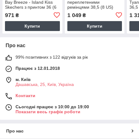
Bay Breeze - Island Kiss
переплетеними
Tyan
Skechers з принтом 36 (6
ремінцями 38,5 (8 US)
36,5
US) 23 см Рожевий
25,5 см Синій 1159844666
115
971
1 049
1 3
₴
₴
1159854965
Купити
Купити
Про нас
99% позитивних з 122 відгуків за рік
Працює з 12.01.2018
м. Київ
Дашавська, 25, Київ, Україна
Контакти
Сьогодні працює з 10:00 до 19:00
Показати весь графік роботи
Про нас