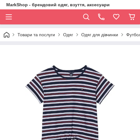
MarkShop - брендовий одяг, взуття, аксесуари
Товари та послуги
Одяг
Одяг для дівчинки
Футбол