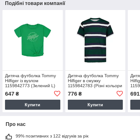
Подібні товари компанії
Дитяча футболка Tommy
Дитяча футболка Tommy
Дит
Hilfiger із вузлом
Hilfiger в смужку
Hilfi
1159842773 (Зелений L)
1159842783 (Різні кольори
1159
S)
647
776
691
₴
₴
Купити
Купити
Про нас
99% позитивних з 122 відгуків за рік