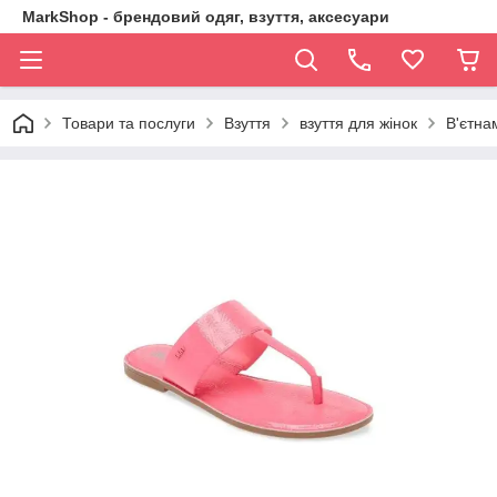
MarkShop - брендовий одяг, взуття, аксесуари
Товари та послуги
Взуття
взуття для жінок
В'єтна