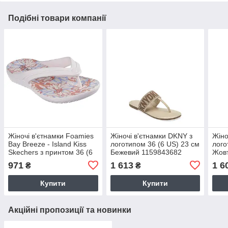
Подібні товари компанії
Жіночі в'єтнамки Foamies
Жіночі в'єтнамки DKNY з
Жіно
Bay Breeze - Island Kiss
логотипом 36 (6 US) 23 см
лого
Skechers з принтом 36 (6
Бежевий 1159843682
Жов
US) 23 см Рожевий
971
1 613
1 6
₴
₴
1159854965
Купити
Купити
Акційні пропозиції та новинки