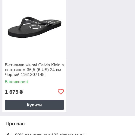
В'єтнамки жіночі Calvin Klein з
логотипом 36,5 (6 US) 24 см
Чорний 1161207148
В наявності
1 675
₴
Купити
Про нас
99% позитивних з 122 відгуків за рік