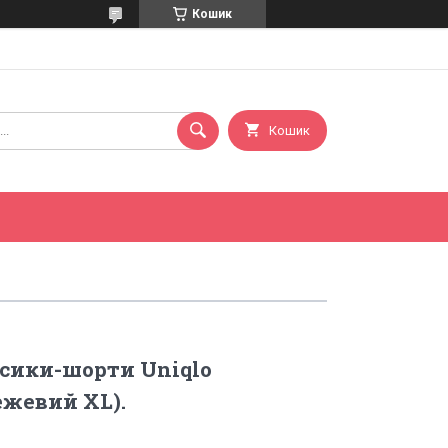
Кошик
Кошик
сики-шорти Uniqlo
ежевий XL).