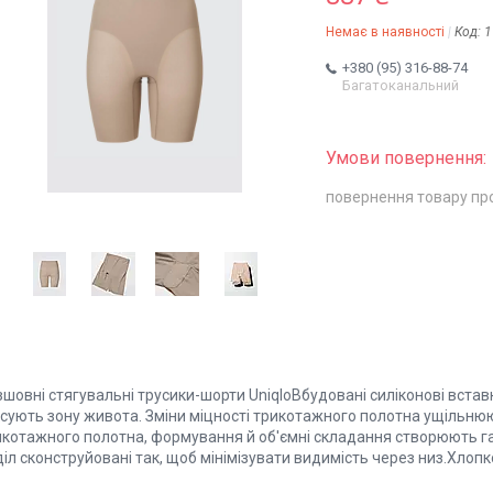
Немає в наявності
Код:
1
+380 (95) 316-88-74
Багатоканальний
повернення товару пр
шовні стягувальні трусики-шорти UniqloВбудовані силіконові встав
сують зону живота. Зміни міцності трикотажного полотна ущільнюють
икотажного полотна, формування й об'ємні складання створюють гар
іл сконструйовані так, щоб мінімізувати видимість через низ.Хлопк