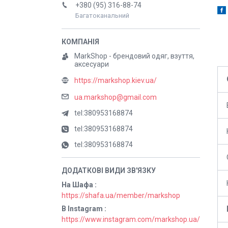
+380 (95) 316-88-74
Багатоканальний
MarkShop - брендовий одяг, взуття,
аксесуари
https://markshop.kiev.ua/
ua.markshop@gmail.com
tel:380953168874
tel:380953168874
tel:380953168874
На Шафа
https://shafa.ua/member/markshop
В Instagram
https://www.instagram.com/markshop.ua/