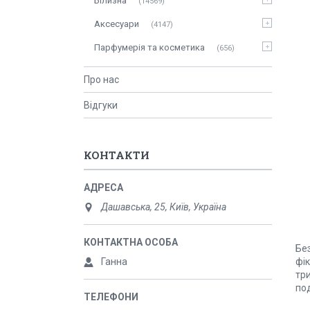
Білизна
14569
Аксесуари
4147
Парфумерія та косметика
656
Про нас
Відгуки
КОНТАКТИ
Дашавська, 25, Київ, Україна
Без
Ганна
фік
тр
под