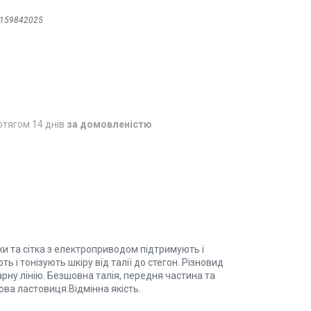
159842025
отягом 14 днів
за домовленістю
ки та сітка з електроприводом підтримують і
 і тонізують шкіру від талії до стегон. Різновид
ну лінію. Безшовна талія, передня частина та
ова ластовиця.Відмінна якість.