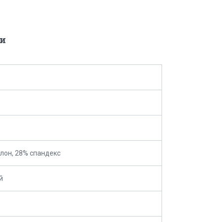
и
лон, 28% спандекс
й