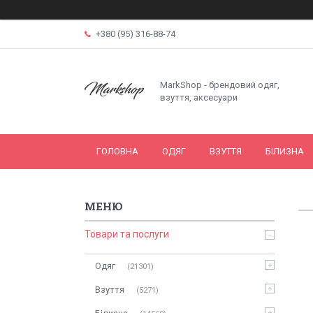
+380 (95) 316-88-74
MarkShop - брендовий одяг,
взуття, аксесуари
ГОЛОВНА
ОДЯГ
ВЗУТТЯ
БІЛИЗНА
Товари та послуги
Одяг
21301
Взуття
5271