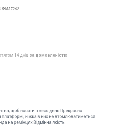
159837262
отягом 14 днів
за домовленістю
гантна, щоб носити її весь день.Прекрасно
й платформі, ніжка в них не втомлюватиметься
нда на ремінцях.Відмінна якість.