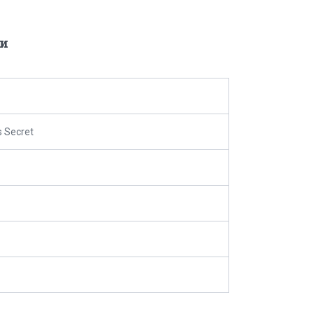
и
s Secret