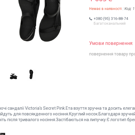
Немає в наявності
Код:
1
+380 (95) 316-88-74
Багатоканальний
повернення товару пр
очі сандалії Victoria's Secret Pink.Ета взуття зручна та досить еле
дійдуть для повсякденного носіння.Круглий носок.Благодаря зручні
іть після тривалого носіння.Застібаються на липучку.Є логотип бре