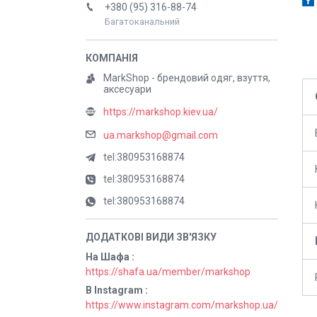
+380 (95) 316-88-74
Багатоканальний
MarkShop - брендовий одяг, взуття,
аксесуари
https://markshop.kiev.ua/
ua.markshop@gmail.com
tel:380953168874
tel:380953168874
tel:380953168874
На Шафа
https://shafa.ua/member/markshop
В Instagram
https://www.instagram.com/markshop.ua/