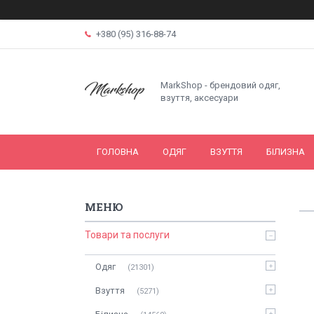
+380 (95) 316-88-74
MarkShop - брендовий одяг,
взуття, аксесуари
ГОЛОВНА
ОДЯГ
ВЗУТТЯ
БІЛИЗНА
Товари та послуги
Одяг
21301
Взуття
5271