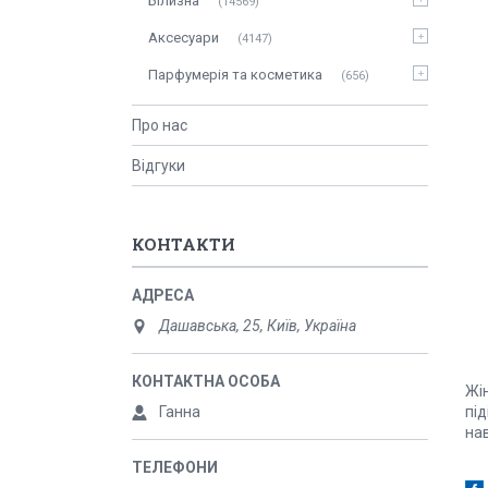
Білизна
14569
Аксесуари
4147
Парфумерія та косметика
656
Про нас
Відгуки
КОНТАКТИ
Дашавська, 25, Київ, Україна
Жін
Ганна
пі
нав