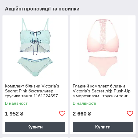
Акційні пропозиції та новинки
Комплект білизни Victoria's
Гладкий комплект білизни
Secret Pink бюстгальтер і
Victoria's Secret ліф Push-Up
трусики танга 1161224697
з мереживом і трусики тонг
(Блакитний XS)
1161227960 (Рожевий 34A/S)
В наявності
В наявності
1 952
2 660
₴
₴
Купити
Купити