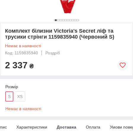
Комплект білизни Victoria's Secret ліф та
трусики стрінги 1159835940 (Червоний S)
Немає в наявності
Код: 1159835940
Роздріб
2 337
₴
Розмір
S
XS
Немає в наявності
пис
Характеристики
Доставка
Оплата
Умови пове