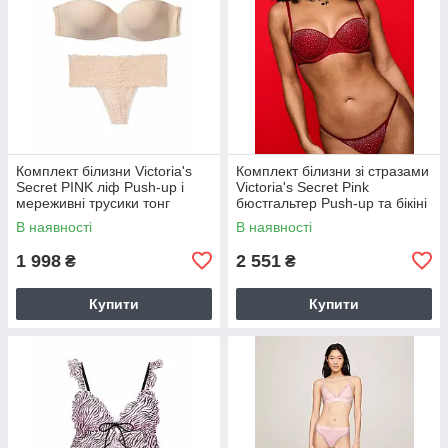
Комплект білизни Victoria's
Комплект білизни зі стразами
Secret PINK ліф Push-up і
Victoria's Secret Pink
мереживні трусики тонг
бюстгальтер Push-up та бікіні
1161235098 (Бежевий 32C/S)
трусики 1161091578
В наявності
В наявності
(Червоний
1 998
2 551
₴
₴
Купити
Купити