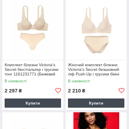
Комплект білизни Victoria's
Жіночий комплект білизни
Secret бюстгальтер і трусики
Victoria's Secret безшовний
тонг 1161231771 (Бежевий
ліф Push-Up і трусики бікіні
32C/XS)
1161234087 (Бежевий L)
В наявності
В наявності
2 297
2 210
₴
₴
Купити
Купити