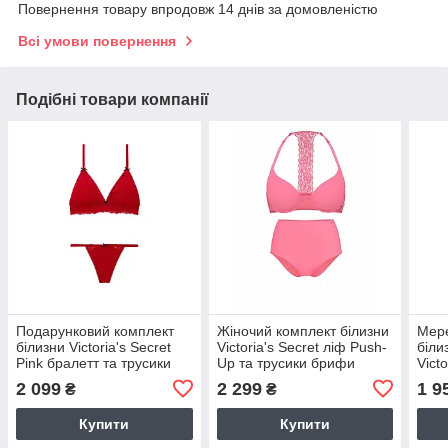
Повернення товару впродовж 14 днів за домовленістю
Всі умови повернення
Подібні товари компанії
Подарунковий комплект
Жіночий комплект білизни
Мер
білизни Victoria's Secret
Victoria's Secret ліф Push-
біли
Pink бралетт та трусики
Up та трусики брифи
Victo
стрінги 1159860553
1160695471 (Рожевий
брас
2 099
2 299
1 9
₴
₴
(Червоний S)
34A/S)
1160
Купити
Купити