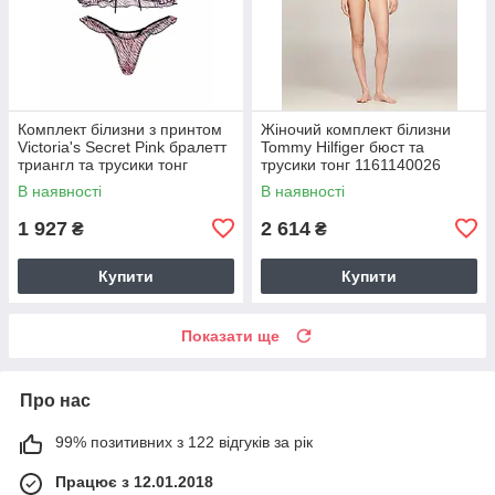
Комплект білизни з принтом
Жіночий комплект білизни
Victoria's Secret Pink бралетт
Tommy Hilfiger бюст та
триангл та трусики тонг
трусики тонг 1161140026
1161104240 (Чорний/Рожевий
(Рожевий XL)
В наявності
В наявності
X
1 927
2 614
₴
₴
Купити
Купити
Показати ще
Про нас
99% позитивних з 122 відгуків за рік
Працює з 12.01.2018