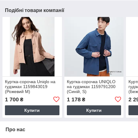
Подібні товари компанії
Куртка-сорочка Uniqlo на
Куртка-сорочка UNIQLO
Курт
гудзиках 1159843019
на гудзиках 1159791200
гудз
(Рожевий M)
(Синій, S)
(Беж
1 700
1 178
2 2
₴
₴
Купити
Купити
Про нас