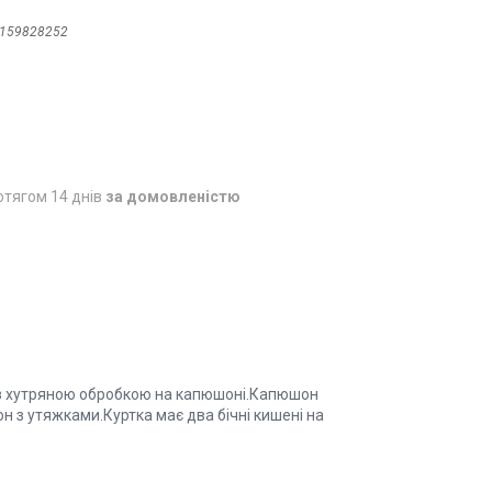
159828252
отягом 14 днів
за домовленістю
к з хутряною обробкою на капюшоні.Капюшон
н з утяжками.Куртка має два бічні кишені на