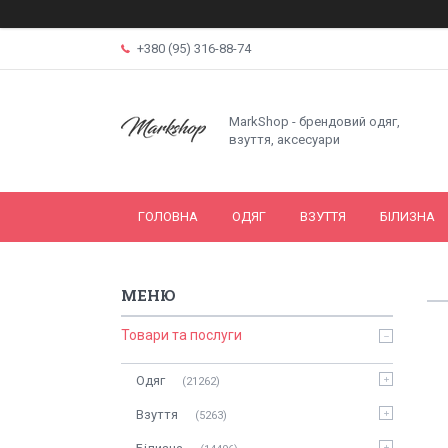
+380 (95) 316-88-74
MarkShop - брендовий одяг,
взуття, аксесуари
ГОЛОВНА
ОДЯГ
ВЗУТТЯ
БІЛИЗНА
Товари та послуги
Одяг
21262
Взуття
5263