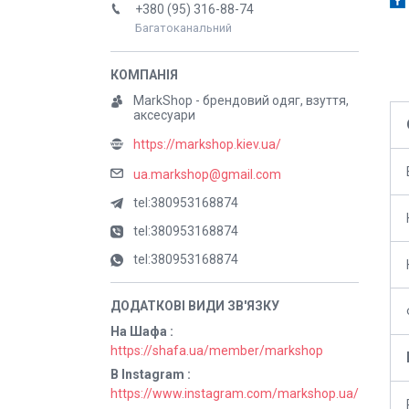
+380 (95) 316-88-74
Багатоканальний
MarkShop - брендовий одяг, взуття,
аксесуари
https://markshop.kiev.ua/
ua.markshop@gmail.com
tel:380953168874
tel:380953168874
tel:380953168874
На Шафа
https://shafa.ua/member/markshop
В Instagram
https://www.instagram.com/markshop.ua/