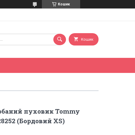
Кошик
Кошик
обаний пуховик Tommy
828252 (Бордовий XS)