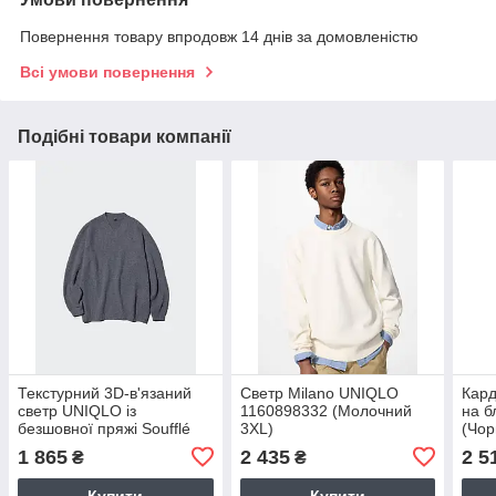
Повернення товару впродовж 14 днів за домовленістю
Всі умови повернення
Подібні товари компанії
Текстурний 3D-в'язаний
Светр Milano UNIQLO
Кард
светр UNIQLO із
1160898332 (Молочний
на б
безшовної пряжі Soufflé
3XL)
(Чор
1159856179 (Сірий XL)
1 865
2 435
2 5
₴
₴
Купити
Купити