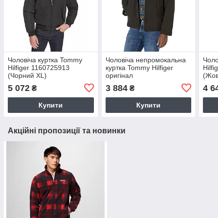
Чоловіча куртка Tommy
Чоловіча непромокальна
Чоло
Hilfiger 1160725913
куртка Tommy Hilfiger
Hilf
(Чорний XL)
оригінал
(Жов
5 072
3 884
4 6
₴
₴
Купити
Купити
Акційні пропозиції та новинки