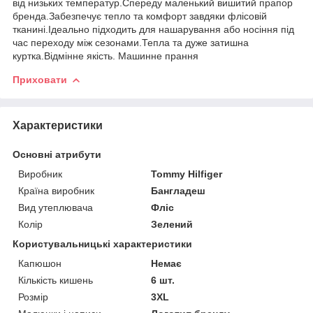
від низьких температур.Спереду маленький вишитий прапор
бренда.Забезпечує тепло та комфорт завдяки флісовій
тканині.Ідеально підходить для нашарування або носіння під
час переходу між сезонами.Тепла та дуже затишна
куртка.Відмінне якість. Машинне прання
Приховати
Характеристики
Основні атрибути
Виробник
Tommy Hilfiger
Країна виробник
Бангладеш
Вид утеплювача
Фліс
Колір
Зелений
Користувальницькі характеристики
Капюшон
Немає
Кількість кишень
6 шт.
Розмір
3XL