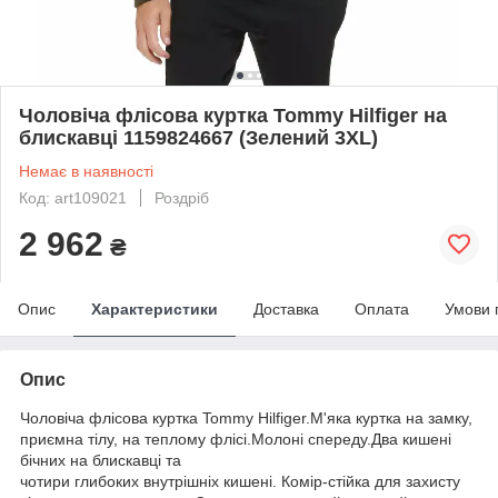
Чоловіча флісова куртка Tommy Hilfiger на
блискавці 1159824667 (Зелений 3XL)
Немає в наявності
Код: art109021
Роздріб
2 962
₴
Опис
Характеристики
Доставка
Оплата
Умови 
Опис
Чоловіча флісова куртка Tommy Hilfiger.М'яка куртка на замку,
приємна тілу, на теплому флісі.Молоні спереду.Два кишені
бічних на блискавці та
чотири глибоких внутрішніх кишені. Комір-стійка для захисту