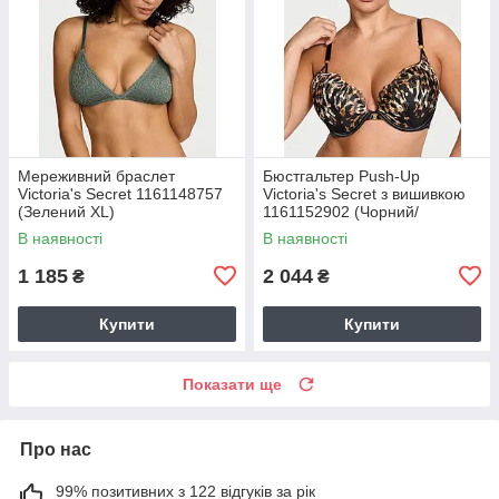
Мереживний браслет
Бюстгальтер Push-Up
Victoria's Secret 1161148757
Victoria's Secret з вишивкою
(Зелений XL)
1161152902 (Чорний/
Леопардовий 34A)
В наявності
В наявності
1 185
2 044
₴
₴
Купити
Купити
Показати ще
Про нас
99% позитивних з 122 відгуків за рік