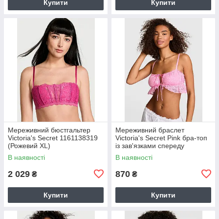
Купити
Купити
Мереживний бюстгальтер
Мереживний браслет
Victoria's Secret 1161138319
Victoria's Secret Pink бра-топ
(Рожевий XL)
із зав'язками спереду
1161140845 (Рожевий S)
В наявності
В наявності
2 029
870
₴
₴
Купити
Купити