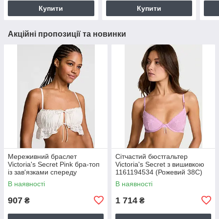
Купити
Купити
Акційні пропозиції та новинки
Мереживний браслет
Сітчастий бюстгальтер
Victoria's Secret Pink бра-топ
Victoria's Secret з вишивкою
із зав'язками спереду
1161194534 (Рожевий 38C)
1161176515 (Молочний L)
В наявності
В наявності
907
1 714
₴
₴