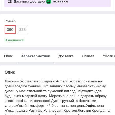
Доступна доставка
Розмір
36C
32B
В наявності
Опис
Характеристики
Доставка
Оплата
Умови 
Опис
Жіночий бюстгальтер Emporio Armani.Бюст із приємної на
дотик гладкої тканини.Ліф завдяки своєму мінімалістичному
дизайну має стильний та сучасний вигляд і підходить для
будь-яких моделей одягу. Мереживна спина додасть образу
пікантності та витонченості.Дуже зручний, з кісточками,
ультрам'який і комфортний бюст на кожен день.Ущільнена
м'яка чашка з Push Up.Регульовані бретелі.Логотип бренда на