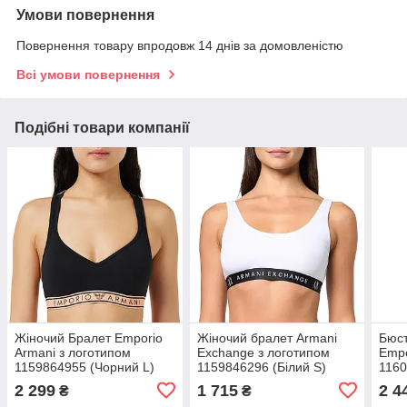
Умови повернення
Повернення товару впродовж 14 днів за домовленістю
Всі умови повернення
Подібні товари компанії
Жіночий Бралет Emporio
Жіночий бралет Armani
Бюст
Armani з логотипом
Exchange з логотипом
Empo
1159864955 (Чорний L)
1159846296 (Білий S)
1160
2 299
1 715
2 4
₴
₴