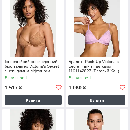
Інноваційний повсякденний
Бралетт Push-Up Victoria's
бюстгальтер Victoria's Secret
Secret Pink з паєтками
з невидимим ліфтингом
1161142827 (Бэзовий XXL)
1161141134 (Коричневий
В наявності
В наявності
34C)
1 517
1 060
₴
₴
Купити
Купити