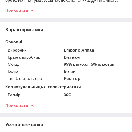
бретелях і на гумці.Ззаді застібка на гачки.Відмінна якість.
Приховати
Характеристики
Основні
Виробник
Emporio Armani
Країна виробник
В'єтнам
Склад
95% віскоза, 5% еластан
Колір
Білий
Тип бюстгальтера
Push up
Користувальницькі характеристики
Розмір
36C
Приховати
Умови доставки