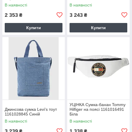
В наявності
В наявності
2 353
3 243
₴
₴
Купити
Купити
УЦІНКА Сумка-банан Tommy
Джинсова сумка Levi's тоут
Hilfiger на поясі 1161016491
1161028845 Синій
Біла
В наявності
В наявності
3 239
1 338
₴
₴