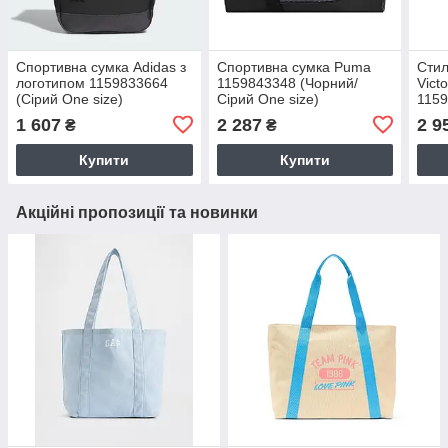
Спортивна сумка Adidas з
Спортивна сумка Puma
Стил
логотипом 1159833664
1159843348 (Чорний/
Vict
(Сірий One size)
Сірий One size)
1159
size)
1 607
2 287
2 9
₴
₴
Купити
Купити
Акційні пропозиції та новинки