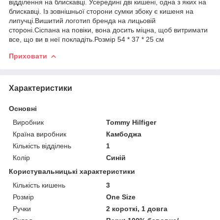
відділення на блискавці. Усередині дві кишені, одна з яких на
блискавці. Із зовнішньої сторони сумки збоку є кишеня на
липучці.Вишитий логотип бренда на лицьовій
стороні.Сіспана на повіки, вона досить міцна, щоб витримати
все, що ви в неї покладіть.Розмір 54 * 37 * 25 см
Приховати
Характеристики
Основні
Виробник
Tommy Hilfiger
Країна виробник
Камбоджа
Кількість відділень
1
Колір
Синій
Користувальницькі характеристики
Кількість кишень
3
Розмір
One Size
Ручки
2 короткі, 1 довга