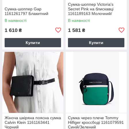
Сумка-шоппер Victoria's
Сумка-шоппер Gap
Secret Pink на блискавці
1161261797 Блакитний
1161189163 Молочний/
Блакитний
В наявності
В наявності
1 610
1 581
₴
₴
Купити
Купити
Жіноча шкіряна поясна сумка
Сумка через плече Tommy
Calvin Klein 1161163441
Hilfiger кроссбоді 1161079591
Чорний
Синій/Зелений