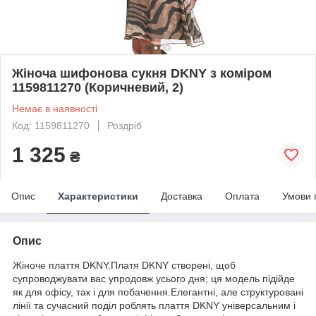
Жіноча шифонова сукня DKNY з коміром
1159811270 (Коричневий, 2)
Немає в наявності
Код: 1159811270
Роздріб
1 325
₴
Опис
Характеристики
Доставка
Оплата
Умови 
Опис
Жіноче плаття DKNY.Платя DKNY створені, щоб
супроводжувати вас упродовж усього дня; ця модель підійде
як для офісу, так і для побачення.Елегантні, але структуровані
лінії та сучасний поділ роблять плаття DKNY універсальним і