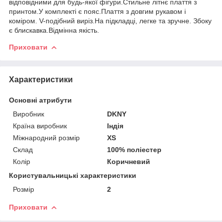
відповідними для будь-якої фігури.Стильне літнє плаття з
принтом.У комплекті є пояс.Плаття з довгим рукавом і
коміром. V-подібний виріз.На підкладці, легке та зручне. Збоку
є блискавка.Відмінна якість.
Приховати
Характеристики
Основні атрибути
Виробник
DKNY
Країна виробник
Індія
Міжнародний розмір
XS
Склад
100% поліестер
Колір
Коричневий
Користувальницькі характеристики
Розмір
2
Приховати