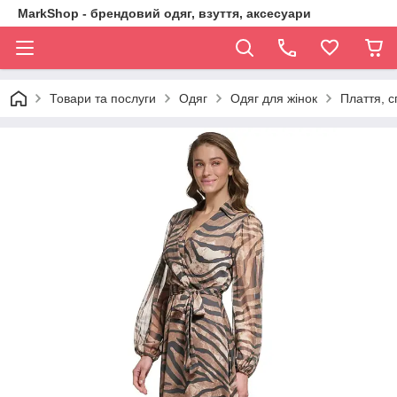
MarkShop - брендовий одяг, взуття, аксесуари
Товари та послуги
Одяг
Одяг для жінок
Плаття, с