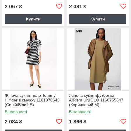
2 067
2 081
₴
₴
Купити
Купити
Жіноча сукня-поло Tommy
Жіноча сукня-футболка
Hilfiger в смужку 1161070649
AIRism UNIQLO 1160755647
(Синій/Білий S)
(Коричневий M)
В наявності
В наявності
2 084
1 866
₴
₴