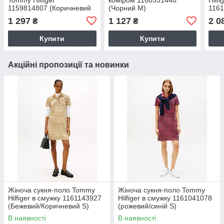
1159814807 (Коричневий
(Чорний M)
1161
8)
сині
1 297
1 127
2 0
₴
₴
Купити
Купити
Акційні пропозиції та новинки
Жіноча сукня-поло Tommy
Жіноча сукня-поло Tommy
Hilfiger в смужку 1161143927
Hilfiger в смужку 1161041078
(Бежевий/Коричневий S)
(рожевий/синій S)
В наявності
В наявності