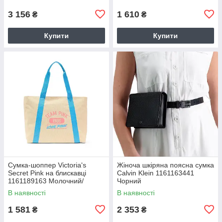
3 156
1 610
₴
₴
Купити
Купити
Сумка-шоппер Victoria's
Жіноча шкіряна поясна сумка
Secret Pink на блискавці
Calvin Klein 1161163441
1161189163 Молочний/
Чорний
Блакитний
В наявності
В наявності
1 581
2 353
₴
₴