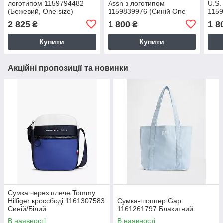
логотипом 1159794482
Assn з логотипом
U.S.
(Бежевий, One size)
1159839976 (Синій One
1159
size)
One 
2 825
1 800
1 8
₴
₴
Купити
Купити
Акційні пропозиції та новинки
Сумка через плече Tommy
Hilfiger кроссбоді 1161307583
Сумка-шоппер Gap
Синій/Білий
1161261797 Блакитний
В наявності
В наявності