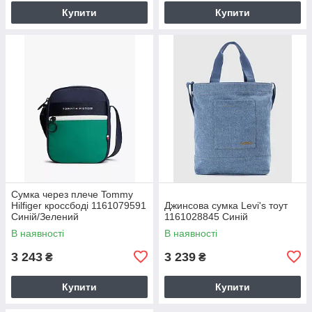
Купити
Купити
Сумка через плече Tommy
Hilfiger кроссбоді 1161079591
Джинсова сумка Levi's тоут
Синій/Зелений
1161028845 Синій
В наявності
В наявності
3 243
3 239
₴
₴
Купити
Купити