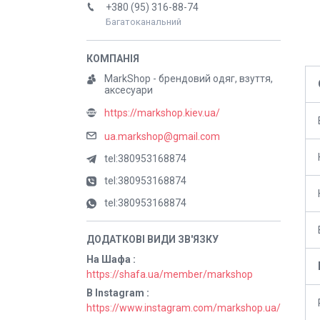
+380 (95) 316-88-74
Багатоканальний
MarkShop - брендовий одяг, взуття,
аксесуари
https://markshop.kiev.ua/
ua.markshop@gmail.com
tel:380953168874
tel:380953168874
tel:380953168874
На Шафа
https://shafa.ua/member/markshop
В Instagram
https://www.instagram.com/markshop.ua/