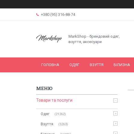
+380 (95) 316-88-74
MarkShop - брендовий одяг,
взуття, аксесуари
ГОЛОВНА
ОДЯГ
ВЗУТТЯ
БІЛИЗНА
Товари та послуги
Одяг
21262
Взуття
5263