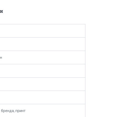
и
ан
 бренда, принт