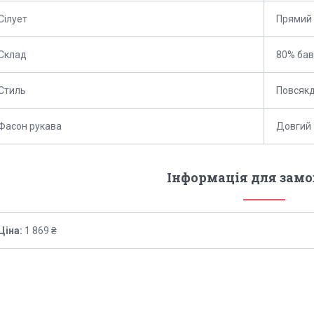
Сілует
Прямий
Склад
80% бав
Стиль
Повсяк
Фасон рукава
Довгий
Інформація для зам
Ціна:
1 869 ₴