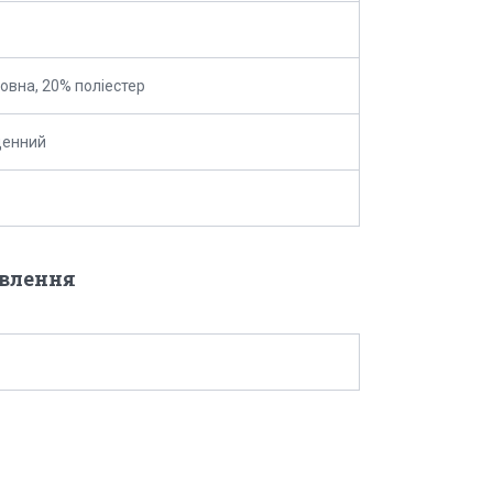
овна, 20% поліестер
денний
овлення