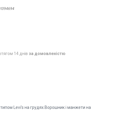
rt394694
отягом 14 днів
за домовленістю
готипом Levi's на грудях.Ворошник і манжети на