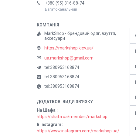
+380 (95) 316-88-74
Багатоканальний
MarkShop - брендовий одяг, взуття,
аксесуари
https://markshop.kiev.ua/
ua.markshop@gmail.com
tel:380953168874
tel:380953168874
tel:380953168874
На Шафа
https://shafa.ua/member/markshop
В Instagram
https://www.instagram.com/markshop.ua/