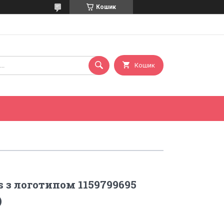
Кошик
Кошик
s з логотипом 1159799695
)