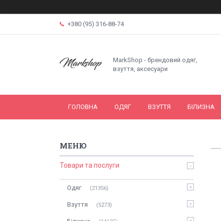
+380 (95) 316-88-74
MarkShop - брендовий одяг,
взуття, аксесуари
ГОЛОВНА
ОДЯГ
ВЗУТТЯ
БІЛИЗНА
Товари та послуги
Одяг
21356
Взуття
5273