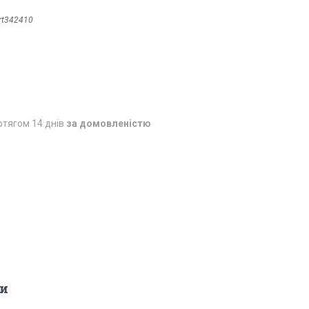
rt342410
отягом 14 днів
за домовленістю
и