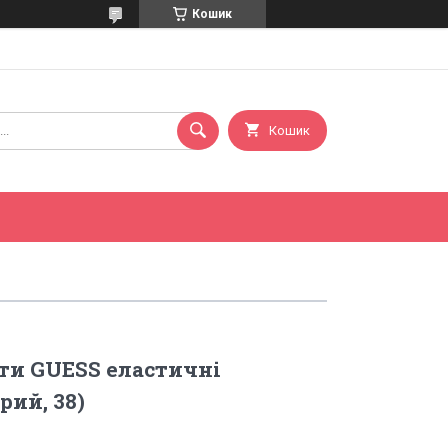
Кошик
Кошик
ти GUESS еластичні
рий, 38)