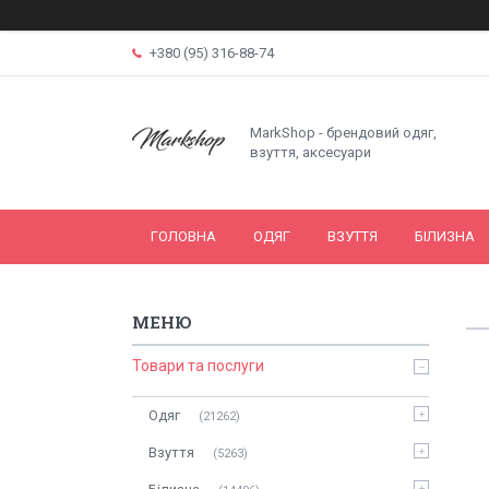
+380 (95) 316-88-74
MarkShop - брендовий одяг,
взуття, аксесуари
ГОЛОВНА
ОДЯГ
ВЗУТТЯ
БІЛИЗНА
Товари та послуги
Одяг
21262
Взуття
5263