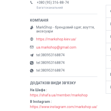
+380 (95) 316-88-74
Багатоканальний
MarkShop - брендовий одяг, взуття,
аксесуари
https://markshop.kiev.ua/
ua.markshop@gmail.com
tel:380953168874
tel:380953168874
tel:380953168874
На Шафа
https://shafa.ua/member/markshop
В Instagram
https://www.instagram.com/markshop.ua/