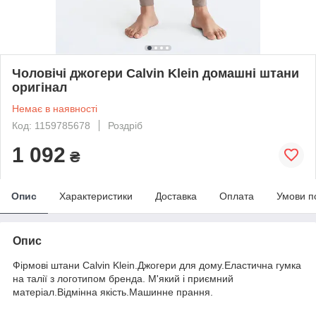
Чоловічі джогери Calvin Klein домашні штани
оригінал
Немає в наявності
Код: 1159785678
Роздріб
1 092
₴
Опис
Характеристики
Доставка
Оплата
Умови п
Опис
Фірмові штани Calvin Klein.Джогери для дому.Еластична гумка
на талії з логотипом бренда. М'який і приємний
матеріал.Відмінна якість.Машинне прання.