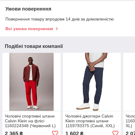
Умови повернення
Повернення товару впродовж 14 днів за домовленістю
Всі умови повернення
Подібні товари компанії
Чоловічі спортивні штани
Чоловічі джоггери Calvin
Чоло
Calvin Klein на флісі
Klein спортивні штани
1160
1160224348 (Червоний L)
1159793375 (Синій, XXL)
XL)
2 365
1 602
2 0
₴
₴