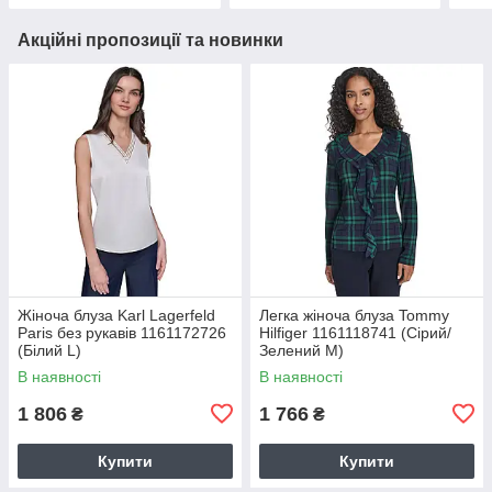
Акційні пропозиції та новинки
Жіноча блуза Karl Lagerfeld
Легка жіноча блуза Tommy
Paris без рукавів 1161172726
Hilfiger 1161118741 (Сірий/
(Білий L)
Зелений M)
В наявності
В наявності
1 806
1 766
₴
₴
Купити
Купити