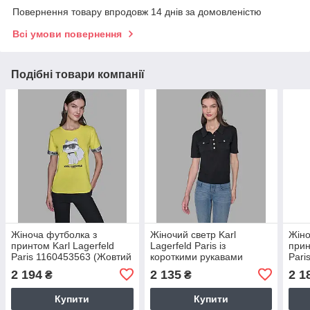
Повернення товару впродовж 14 днів за домовленістю
Всі умови повернення
Подібні товари компанії
Жіноча футболка з
Жіночий светр Karl
Жіно
принтом Karl Lagerfeld
Lagerfeld Paris із
прин
Paris 1160453563 (Жовтий
короткими рукавами
Pari
XL)
1160560206 (Чорний S)
L)
2 194
2 135
2 1
₴
₴
Купити
Купити