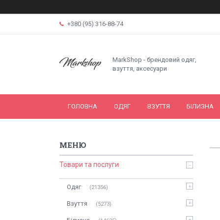
+380 (95) 316-88-74
MarkShop - брендовий одяг,
взуття, аксесуари
ГОЛОВНА
ОДЯГ
ВЗУТТЯ
БІЛИЗНА
Товари та послуги
Одяг
21356
Взуття
5273