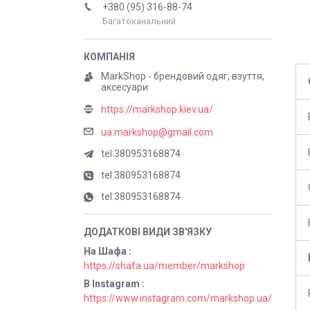
+380 (95) 316-88-74
Багатоканальний
MarkShop - брендовий одяг, взуття,
аксесуари
https://markshop.kiev.ua/
ua.markshop@gmail.com
tel:380953168874
tel:380953168874
tel:380953168874
На Шафа
https://shafa.ua/member/markshop
В Instagram
https://www.instagram.com/markshop.ua/