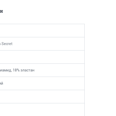
и
s Secret
иамид, 18% эластан
ий