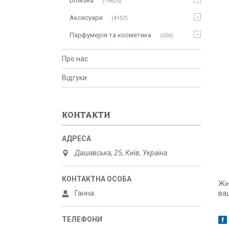
Білизна
14625
Аксесуари
4157
Парфумерія та косметика
656
Про нас
Відгуки
КОНТАКТИ
Дашавська, 25, Київ, Україна
Жін
Ганна
ва