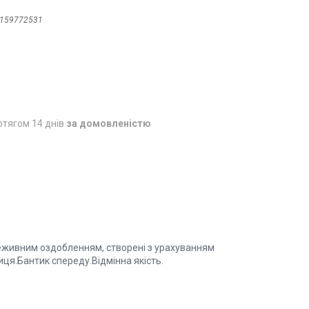
159772531
отягом 14 днів
за домовленістю
мереживним оздобленням, створені з урахуванням
ця.Бантик спереду.Відмінна якість.