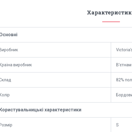
Характеристик
Основні
Виробник
Victoria'
Країна виробник
В'єтнам
Склад
82% пол
Колір
Бордов
Користувальницькі характеристики
Розмір
S