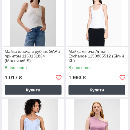
Майка жіноча в рубчик GAP з
Майка жіноча Armani
принтом 1160131864
Exchange 1159865512 (Білий
(Молочний S)
XL)
В наявності
В наявності
1 017
1 993
₴
₴
Купити
Купити