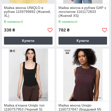
Майка жіноча UNIQLO в
Майка жіноча в рубчик GAP з
рубчик 1159799892 (Жовтий,
логотипом 1161172833
XL)
(Жовтий XS)
В наявності
В наявності
338
782
₴
₴
Купити
Купити
Майка в'язана Uniqlo топ
Майка жіноча Uniqlo
1160757953 (Чорний S)
1160737847 (Бордовий M)