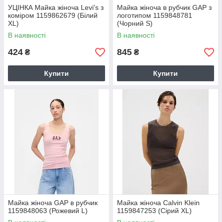
УЦІНКА Майка жіноча Levi's з
Майка жіноча в рубчик GAP з
коміром 1159862679 (Білий
логотипом 1159848781
XL)
(Чорний S)
В наявності
В наявності
424
845
₴
₴
Купити
Купити
Майка жіноча GAP в рубчик
Майка жіноча Calvin Klein
1159848063 (Рожевий L)
1159847253 (Сірий XL)