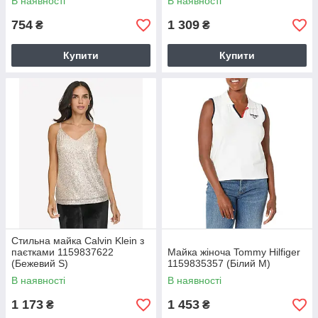
В наявності
В наявності
754
1 309
₴
₴
Купити
Купити
Стильна майка Calvin Klein з
паєтками 1159837622
Майка жіноча Tommy Hilfiger
(Бежевий S)
1159835357 (Білий M)
В наявності
В наявності
1 173
1 453
₴
₴