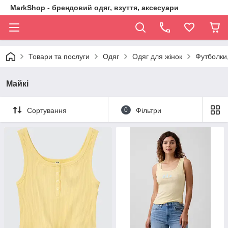
MarkShop - брендовий одяг, взуття, аксесуари
Товари та послуги
Одяг
Одяг для жінок
Футболки
Майкі
Сортування
0
Фільтри