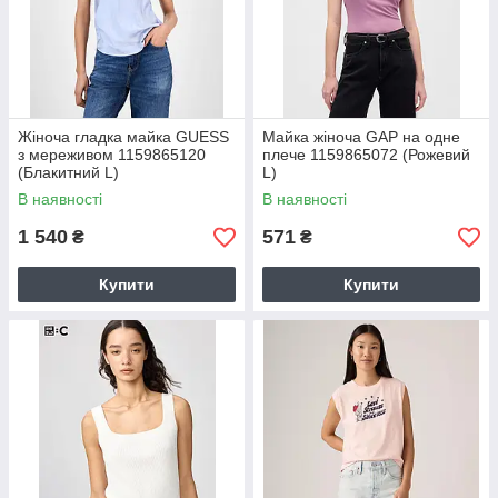
Жіноча гладка майка GUESS
Майка жіноча GAP на одне
з мереживом 1159865120
плече 1159865072 (Рожевий
(Блакитний L)
L)
В наявності
В наявності
1 540
571
₴
₴
Купити
Купити