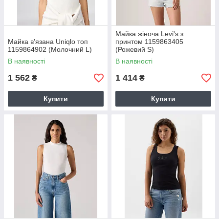
Майка жіноча Levi's з
Майка в'язана Uniqlo топ
принтом 1159863405
1159864902 (Молочний L)
(Рожевий S)
В наявності
В наявності
1 562
1 414
₴
₴
Купити
Купити