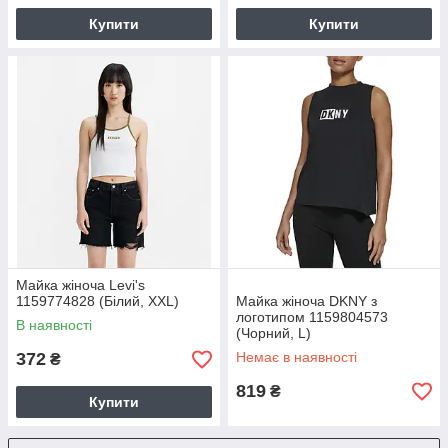
Купити
Купити
Майка жіноча Levi's
1159774828 (Білий, XXL)
Майка жіноча DKNY з
логотипом 1159804573
В наявності
(Чорний, L)
372
Немає в наявності
₴
819
₴
Купити