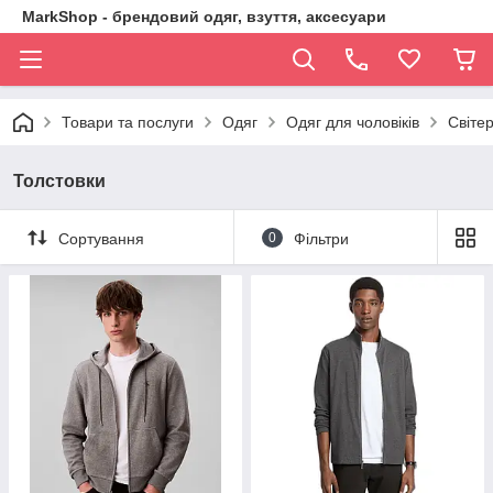
MarkShop - брендовий одяг, взуття, аксесуари
Товари та послуги
Одяг
Одяг для чоловіків
Світе
Толстовки
Сортування
0
Фільтри