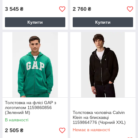
3 545
2 760
₴
₴
Купити
Купити
Толстовка на флісі GAP з
логотипом 1159860856
(Зелений M)
Толстовка чоловіча Calvin
Klein на блискавці
В наявності
1159864776 (Чорний XXL)
2 505
Немає в наявності
₴