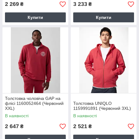
2 269
3 233
₴
₴
Купити
Купити
Толстовка чоловіча GAP на
флісі 1160052464 (Червоний
Толстовка UNIQLO
XXL)
1159991891 (Червоний 3XL)
В наявності
В наявності
2 647
2 521
₴
₴