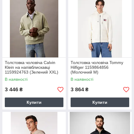
Толстовка чоловіча Calvin
Толстовка чоловіча Tommy
Klein на напівблискавці
Hilfiger 1159864856
1159924763 (Зелений XXL)
(Молочний M)
В наявності
В наявності
3 446
3 864
₴
₴
Купити
Купити