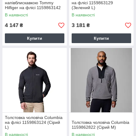
напівблискавкою Tommy
на флісі 1159863129
Hilfiger на флісі 1159863142
(Зелений L)
(Молочний XL)
В наявності
В наявності
4 147
3 181
₴
₴
Купити
Купити
Толстовка чоловіча Columbia
на флісі 1159863124 (Сірий
Толстовка чоловіча Columbia
L)
1159862822 (Сірий M)
В наявності
В наявності