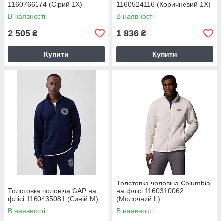
1160766174 (Сірий 1X)
1160524116 (Коричневий 1X)
В наявності
В наявності
2 505
1 836
₴
₴
Купити
Купити
Толстовка чоловіча Columbia
Толстовка чоловіча GAP на
на флісі 1160310062
флісі 1160435081 (Синій M)
(Молочний L)
В наявності
В наявності