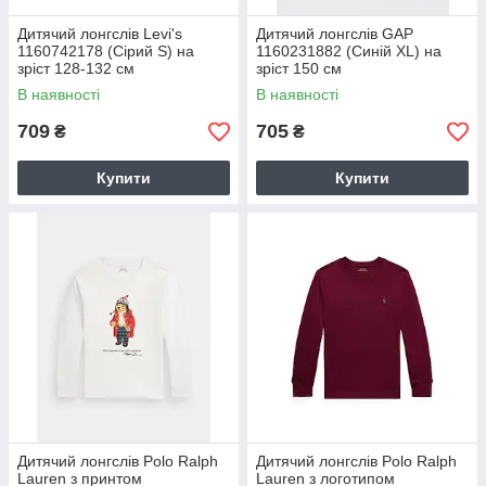
Дитячий лонгслів Levi's
Дитячий лонгслів GAP
1160742178 (Сірий S) на
1160231882 (Синій XL) на
зріст 128-132 см
зріст 150 см
В наявності
В наявності
709
705
₴
₴
Купити
Купити
Дитячий лонгслів Polo Ralph
Дитячий лонгслів Polo Ralph
Lauren з принтом
Lauren з логотипом