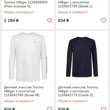
Tommy Hilfiger 1159848354
Hilfiger з логотипом
(Різні кольори S)
1159842790 (Білий L)
Немає в наявності
Немає в наявності
1 194
834
₴
₴
Дитячий лонгслів Tommy
Дитячий лонгслів Tommy
Hilfiger з логотипом
Hilfiger з логотипом
1159842789 (Білий M)
1159842779 (Синій S)
Немає в наявності
Немає в наявності
834
830
₴
₴