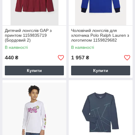
Дитячий лонгслів GAP з
Чоловічий лонгслів для
принтом 1159835719
хлопчика Polo Ralph Lauren з
(Бордовий 2)
логотипом 1159829682
(Синій L)
В наявності
В наявності
440
1 957
₴
₴
Купити
Купити