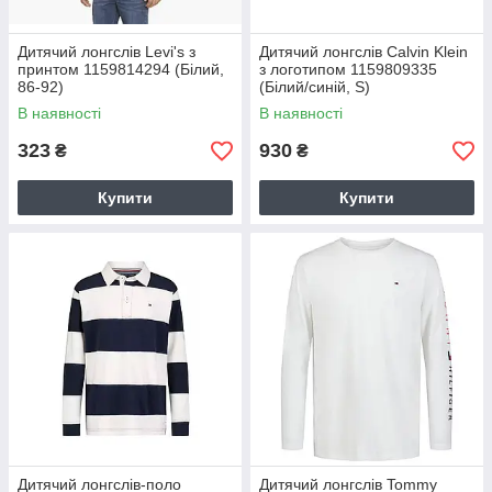
Дитячий лонгслів Levi's з
Дитячий лонгслів Calvin Klein
принтом 1159814294 (Білий,
з логотипом 1159809335
86-92)
(Білий/синій, S)
В наявності
В наявності
323
930
₴
₴
Купити
Купити
Дитячий лонгслів-поло
Дитячий лонгслів Tommy