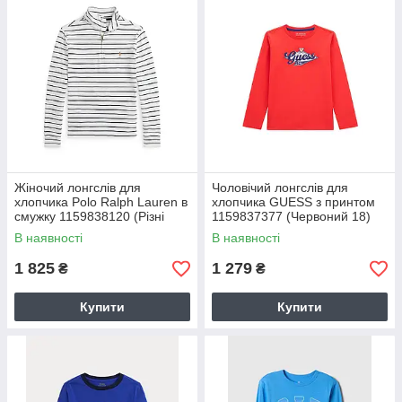
Жіночий лонгслів для
Чоловічий лонгслів для
хлопчика Polo Ralph Lauren в
хлопчика GUESS з принтом
смужку 1159838120 (Різні
1159837377 (Червоний 18)
кольори M)
В наявності
В наявності
1 825
1 279
₴
₴
Купити
Купити