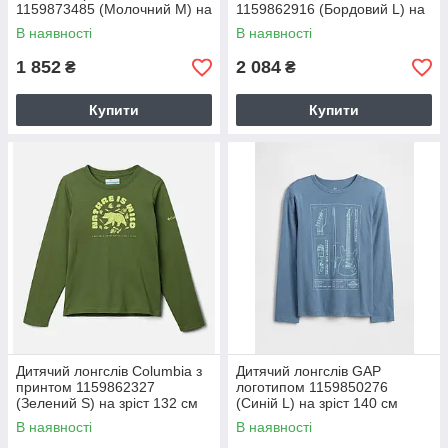
1159873485 (Молочний M) на
1159862916 (Бордовий L) на
зріст 140-149 см
зріст 150-161 см
В наявності
В наявності
1 852
2 084
₴
₴
Купити
Купити
Дитячий лонгслів Columbia з
Дитячий лонгслів GAP
принтом 1159862327
логотипом 1159850276
(Зелений S) на зріст 132 см
(Синій L) на зріст 140 см
В наявності
В наявності