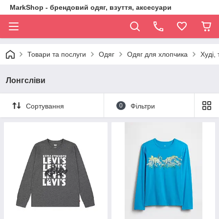
MarkShop - брендовий одяг, взуття, аксесуари
Товари та послуги
Одяг
Одяг для хлопчика
Худі,
Лонгсліви
Сортування
0
Фільтри