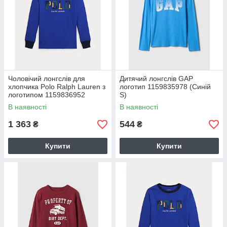
Чоловічий лонгслів для
Дитячий лонгслів GAP
хлопчика Polo Ralph Lauren з
логотип 1159835978 (Синій
логотипом 1159836952
S)
(Синій 6)
В наявності
В наявності
1 363
544
₴
₴
Купити
Купити