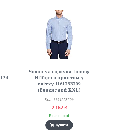
а
Чоловіча сорочка Tommy
8124
Hilfiger з принтом у
клітку 1161253209
(Блакитний XXL)
1161253209
2 167 ₴
В наявності
Купити