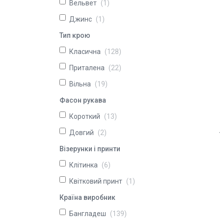
Вельвет
1
Джинс
1
Тип крою
Класична
128
Приталена
22
Вільна
19
Фасон рукава
Короткий
13
Довгий
2
Візерунки і принти
Клітинка
6
Квітковий принт
1
Країна виробник
Бангладеш
139