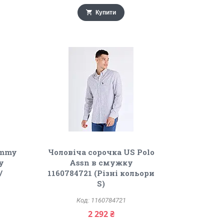
Купити
ommy
Чоловіча сорочка US Polo
ку
Assn в смужку
/
1160784721 (Різні кольори
S)
1160784721
2 292 ₴