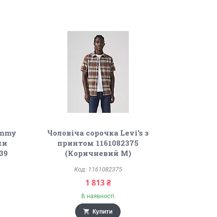
ommy
Чоловіча сорочка Levi's з
ми
принтом 1161082375
39
(Коричневий M)
1161082375
1 813 ₴
В наявності
Купити