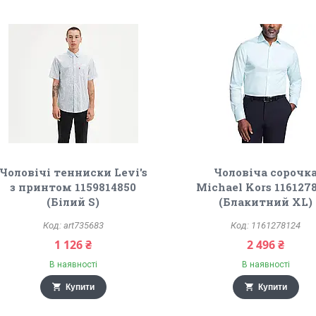
Чоловічі тенниски Levi's
Чоловіча сорочк
з принтом 1159814850
Michael Kors 116127
(Білий S)
(Блакитний XL)
art735683
1161278124
1 126 ₴
2 496 ₴
В наявності
В наявності
Купити
Купити