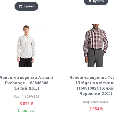
Купити
Купити
Чоловіча сорочка Armani
Чоловіча сорочка T
Exchange 1160846308
Hilfiger в клітин
(Білий XXL)
1160810824 (Білий
Червоний XXL)
1160846308
1160810824
3 871 ₴
2 054 ₴
В наявності