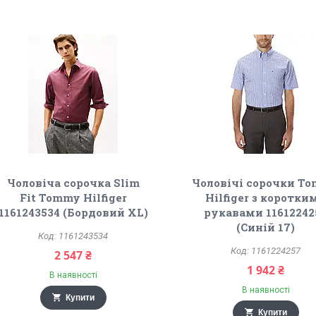
Чоловіча сорочка Slim
Чоловічі сорочки T
Fit Tommy Hilfiger
Hilfiger з коротки
1161243534 (Бордовий XL)
рукавами 11612242
(Синій 17)
1161243534
1161224257
2 547 ₴
1 942 ₴
В наявності
В наявності
Купити
Купити