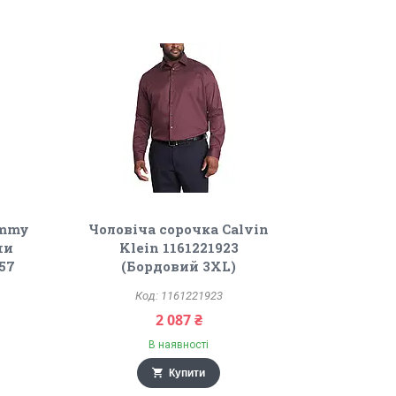
ommy
Чоловіча сорочка Calvin
ми
Klein 1161221923
57
(Бордовий 3XL)
1161221923
2 087 ₴
В наявності
Купити