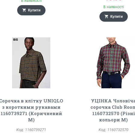
В наявності
В наявності
Купити
Купити
Сорочка в клітку UNIQLO
УЦІНКА Чоловіч
з короткими рукавами
сорочка Club Roo
1160739271 (Коричневий
1160732570 (Різні
M)
кольори M)
1160739271
1160732570