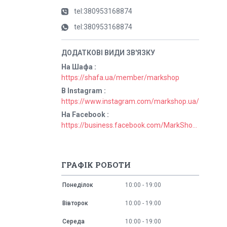
tel:380953168874
tel:380953168874
На Шафа
https://shafa.ua/member/markshop
В Instagram
https://www.instagram.com/markshop.ua/
На Facebook
https://business.facebook.com/MarkShopUa/
ГРАФІК РОБОТИ
Понеділок
10:00
19:00
Вівторок
10:00
19:00
Середа
10:00
19:00