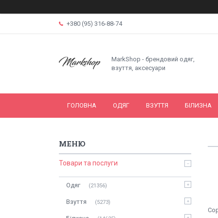
+380 (95) 316-88-74
MarkShop - брендовий одяг,
взуття, аксесуари
ГОЛОВНА
ОДЯГ
ВЗУТТЯ
БІЛИЗНА
Товари та послуги
Одяг
21356
Взуття
5273