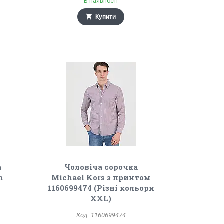
В наявності
Купити
а
Чоловіча сорочка
m
Michael Kors з принтом
1160699474 (Різні кольори
XXL)
1160699474