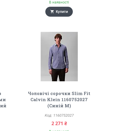
В наявності
Купити
з
Чоловічі сорочки Slim Fit
ми
Calvin Klein 1160752027
ний
(Синій M)
1160752027
2 271 ₴