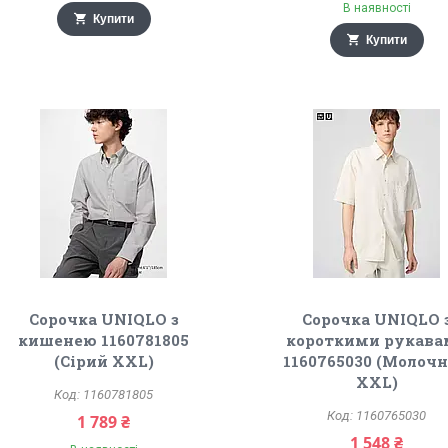
В наявності
Купити
Купити
Сорочка UNIQLO з
Сорочка UNIQLO 
кишенею 1160781805
короткими рукава
(Сірий XXL)
1160765030 (Молоч
XXL)
1160781805
1160765030
1 789 ₴
1 548 ₴