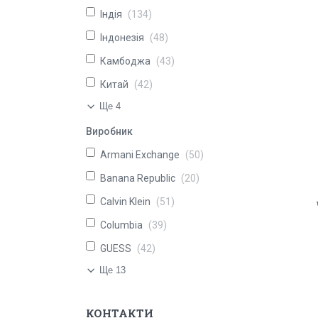
Індія
134
Індонезія
48
Камбоджа
43
Китай
42
Ще 4
Виробник
Armani Exchange
50
Banana Republic
20
Calvin Klein
51
Columbia
39
GUESS
42
Ще 13
КОНТАКТИ