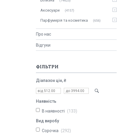
Білизна
14625
Аксесуари
4157
Парфумерія та косметика
656
Про нас
Відгуки
ФІЛЬТРИ
Діапазон цін, ₴
Наявність
В наявності
133
Вид виробу
Сорочка
292