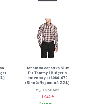
ва
Чоловіча сорочка Slim
iger
Fit Tommy Hilfiger в
XL)
клітинку 1160861670
(Білий/Червоний XXL)
1160861670
1 942 ₴
В наявності