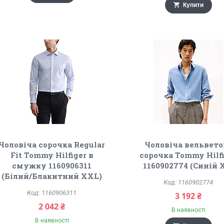
Купити
Чоловіча сорочка Regular
Чоловіча вельвето
Fit Tommy Hilfiger в
сорочка Tommy Hilf
смужку 1160906311
1160902774 (Синій 
(Білий/Блакитний XXL)
1160902774
1160906311
3 192 ₴
2 042 ₴
В наявності
В наявності