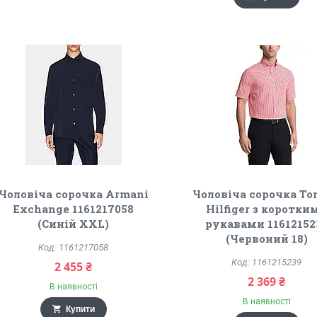
Чоловіча сорочка Armani
Чоловіча сорочка T
Exchange 1161217058
Hilfiger з коротки
(Синій XXL)
рукавами 11612152
(Червоний 18)
1161217058
1161215239
2 455 ₴
2 369 ₴
В наявності
В наявності
Купити