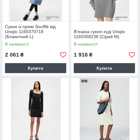
Сукня із пряжі Soufflé від
Uniqlo 1160370718
В'язана сукня-худі Uniqlo
(Блакитний L)
1160358238 (Сірий M)
В наявності
В наявності
2 061
1 916
₴
₴
Купити
Купити