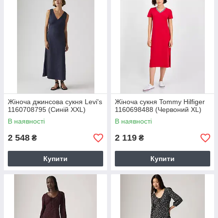
Жіноча джинсова сукня Levi's
Жіноча сукня Tommy Hilfiger
1160708795 (Синій XXL)
1160698488 (Червоний XL)
В наявності
В наявності
2 548
2 119
₴
₴
Купити
Купити