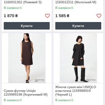
1160031352 (Рожевий S)
1160012211 (Молочний M)
В наявності
В наявності
1 870
1 585
₴
₴
Купити
Купити
Жіноча сукня-міні UNIQLO
Сукня-футляр Uniqlo
еластична 1159988919
1159989198 (Коричневий M)
(Чорний L)
В наявності
В наявності