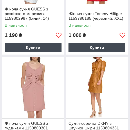
Жіноча сукня GUESS з
розкішного мережива
Жіноча сукня Tommy Hilfiger
1159802987 (Білий, 14)
1159798185 (червоний, XXL)
В наявності
В наявності
1 190
1 000
₴
₴
Купити
Купити
Жіноча сукня GUESS з
Сукня-сорочка DKNY зі
гудзиками 1159800301
штучної шкіри 1159804331