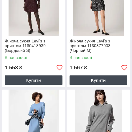
Жіноча сукня Levi's з
Жіноча сукня Levi's з
принтом 1160418939
принтом 1160377903
(Бордовий S)
(Чорний M)
В наявності
В наявності
1 553
1 567
₴
₴
Купити
Купити