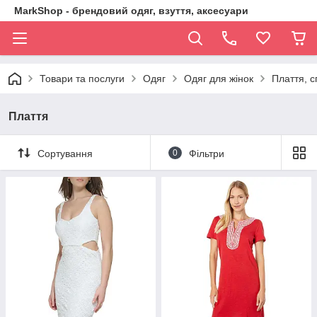
MarkShop - брендовий одяг, взуття, аксесуари
Товари та послуги
Одяг
Одяг для жінок
Плаття, с
Плаття
Сортування
0
Фільтри