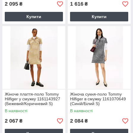
2 095
1 616
₴
₴
Купити
Купити
Жіноче плаття-поло Tommy
Жіноча сукня-поло Tommy
Hilfiger у смужку 1161143927
Hilfiger в смужку 1161070649
(Бежевий/Коричневий S)
(Синій/Білий S)
В наявності
В наявності
2 067
2 084
₴
₴