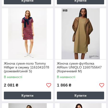
Купити
Купити
Жіноча сукня-поло Tommy
Жіноча сукня-футболка
Hilfiger в смужку 1161041078
AIRism UNIQLO 1160755647
(рожевий/синій S)
(Коричневий M)
В наявності
В наявності
2 081
1 866
₴
₴
Купити
Купити