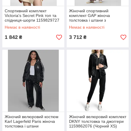
Спортивний комплект
Жіночий спортивний
Victoria's Secret Pink топ та
комплект GAP жіноча
спідниця-шорти 1159829727
толстовка і штани з
(Бежевий XS)
французького трикотажу
Немає в наявності
Немає в наявності
1159982143 (Коричневий L)
1 842
3 712
₴
₴
Жіночий велюровий костюм
Жіночий велюровий комплект
Karl Lagerfeld Paris жіноча
DKNY толстовка та джоггери
толстовка і штани
1159862076 (Чорний XS)
1159864048 (Чорний 1X)