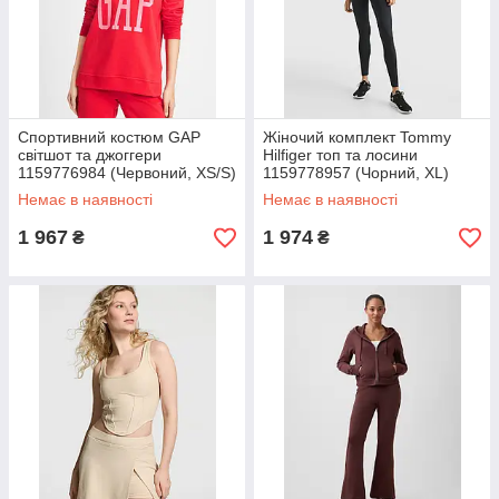
Спортивний костюм GAP
Жіночий комплект Tommy
світшот та джоггери
Hilfiger топ та лосини
1159776984 (Червоний, XS/S)
1159778957 (Чорний, XL)
Немає в наявності
Немає в наявності
1 967
1 974
₴
₴