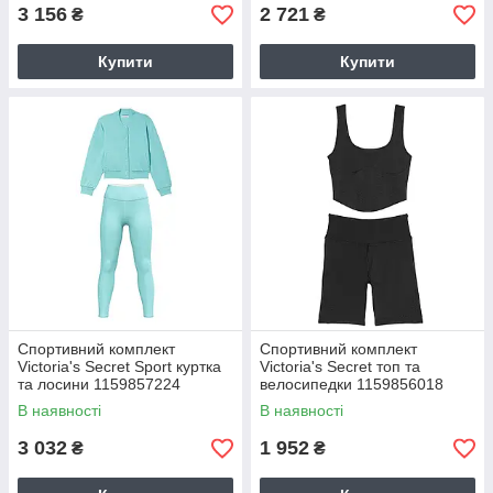
3 156
2 721
₴
₴
Купити
Купити
Спортивний комплект
Спортивний комплект
Victoria's Secret Sport куртка
Victoria's Secret топ та
та лосини 1159857224
велосипедки 1159856018
(Бірюзовий XL)
(Чорний XS)
В наявності
В наявності
3 032
1 952
₴
₴