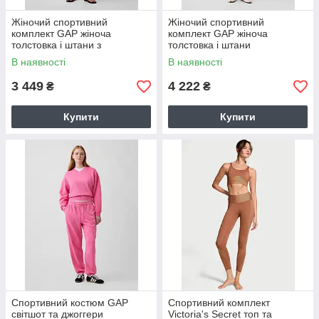
Жіночий спортивний
Жіночий спортивний
комплект GAP жіноча
комплект GAP жіноча
толстовка і штани з
толстовка і штани
французького трикотажу
1160006226 (Рожевий XL)
В наявності
В наявності
1160504201 (Рожевий L)
3 449
4 222
₴
₴
Купити
Купити
Спортивний костюм GAP
Спортивний комплект
світшот та джоггери
Victoria's Secret топ та