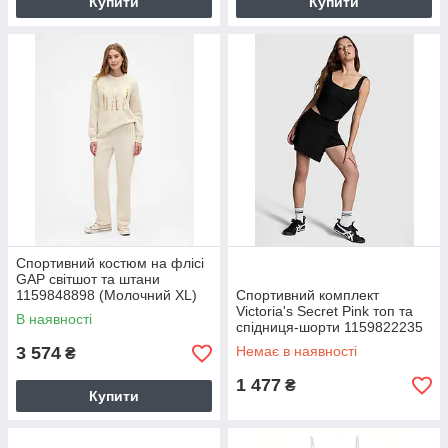
Купити
Купити
Спортивний костюм на флісі
GAP світшот та штани
1159848898 (Молочний XL)
Спортивний комплект
Victoria's Secret Pink топ та
В наявності
спідниця-шорти 1159822235
(Чорний S) 1159822235
3 574
Немає в наявності
₴
(Чорний, S)
1 477
₴
Купити