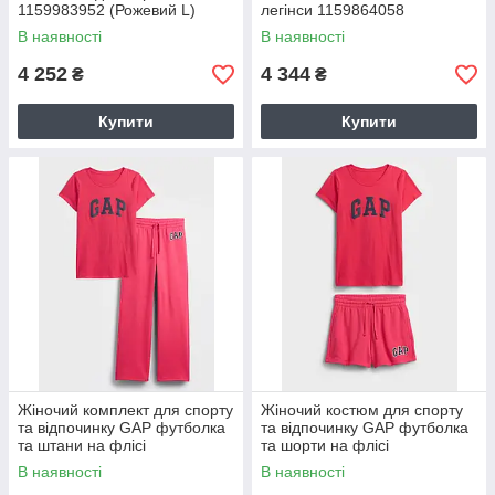
1159983952 (Рожевий L)
легінси 1159864058
(Коричневий S)
В наявності
В наявності
4 252
4 344
₴
₴
Купити
Купити
Жіночий комплект для спорту
Жіночий костюм для спорту
та відпочинку GAP футболка
та відпочинку GAP футболка
та штани на флісі
та шорти на флісі
1159863211 (Рожевий M)
1159862872 (Рожевий M)
В наявності
В наявності