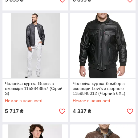
Чоловіча куртка Guess з
Чоловіча куртка-бомбер з
екошкіри 1159848857 (Сірий
екошкіри Levi's з шерпою
S)
1159848012 (Чорний 6XL)
Немає в наявності
Немає в наявності
5 717
4 337
₴
₴