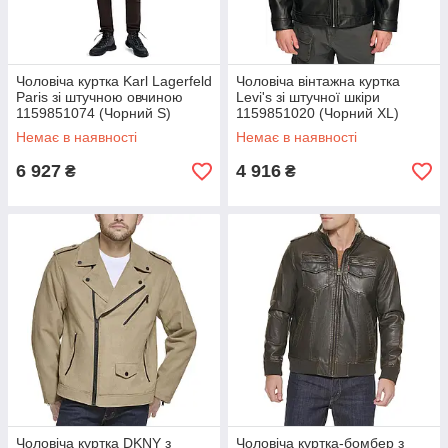
Чоловіча куртка Karl Lagerfeld
Чоловіча вінтажна куртка
Paris зі штучною овчиною
Levi's зі штучної шкіри
1159851074 (Чорний S)
1159851020 (Чорний XL)
Немає в наявності
Немає в наявності
6 927
4 916
₴
₴
Чоловіча куртка DKNY з
Чоловіча куртка-бомбер з