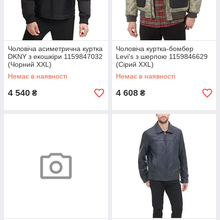
Чоловіча асиметрична куртка
Чоловіча куртка-бомбер
DKNY з екошкіри 1159847032
Levi's з шерпою 1159846629
(Чорний XXL)
(Сірий XXL)
Немає в наявності
Немає в наявності
4 540
4 608
₴
₴