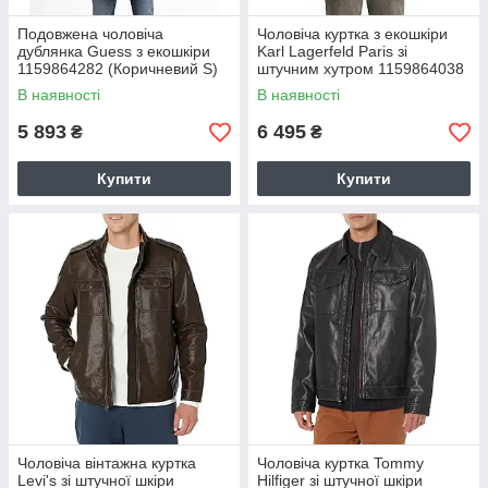
Подовжена чоловіча
Чоловіча куртка з екошкіри
дублянка Guess з екошкіри
Karl Lagerfeld Paris зі
1159864282 (Коричневий S)
штучним хутром 1159864038
(Чорний M)
В наявності
В наявності
5 893
6 495
₴
₴
Купити
Купити
Чоловіча вінтажна куртка
Чоловіча куртка Tommy
Levi's зі штучної шкіри
Hilfiger зі штучної шкіри