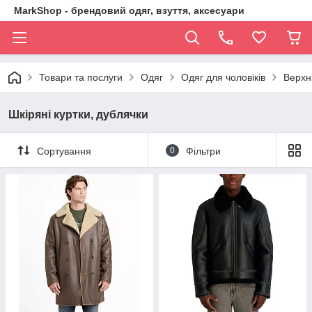
MarkShop - брендовий одяг, взуття, аксесуари
Товари та послуги
Одяг
Одяг для чоловіків
Верхн
Шкіряні куртки, дублячки
Сортування
0
Фільтри