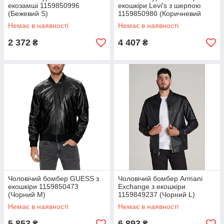
екозамші 1159850996
екошкіри Levi's з шерпою
(Бежевий S)
1159850980 (Коричневий
6XL)
Немає в наявності
Немає в наявності
2 372
4 407
₴
₴
Чоловічий бомбер GUESS з
Чоловічий бомбер Armani
екошкіри 1159850473
Exchange з екошкіри
(Чорний M)
1159849237 (Чорний L)
Немає в наявності
Немає в наявності
5 853
6 893
₴
₴