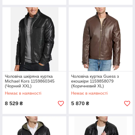
Чоловіча шкіряна куртка
Чоловіча куртка Guess з
Michael Kors 1159860345
екошкіри 1159858079
(Чорний XXL)
(Коричневий XL)
Немає в наявності
Немає в наявності
8 529
5 870
₴
₴