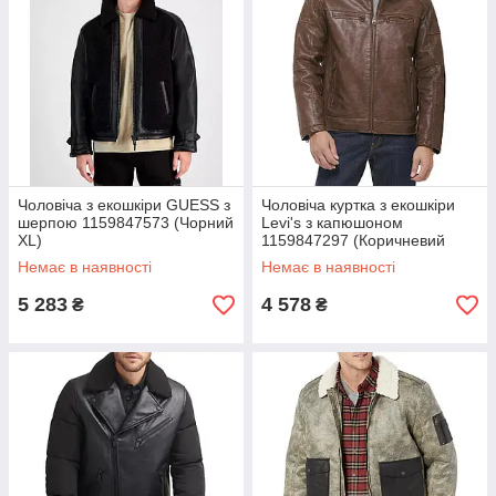
Чоловіча з екошкіри GUESS з
Чоловіча куртка з екошкіри
шерпою 1159847573 (Чорний
Levi's з капюшоном
XL)
1159847297 (Коричневий
XXL)
Немає в наявності
Немає в наявності
5 283
4 578
₴
₴