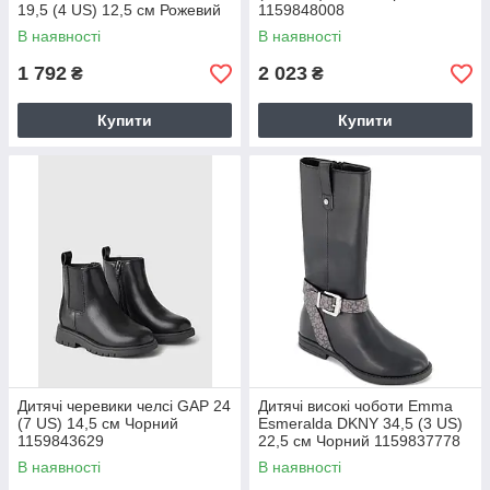
19,5 (4 US) 12,5 см Рожевий
1159848008
1159849685
В наявності
В наявності
1 792
2 023
₴
₴
Купити
Купити
Дитячі черевики челсі GAP 24
Дитячі високі чоботи Emma
(7 US) 14,5 см Чорний
Esmeralda DKNY 34,5 (3 US)
1159843629
22,5 см Чорний 1159837778
В наявності
В наявності