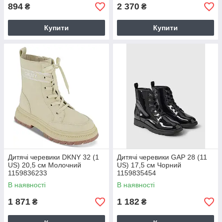
894
2 370
₴
₴
Купити
Купити
Дитячі черевики DKNY 32 (1
Дитячі черевики GAP 28 (11
US) 20,5 см Молочний
US) 17,5 см Чорний
1159836233
1159835454
В наявності
В наявності
1 871
1 182
₴
₴