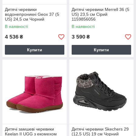
Дитячі черевики
Дитячі черевики Merrell 36 (5
водонепроникні Geox 37 (5
US) 23,5 см Сірий
US) 24,5 см Чорний
1159856056
1159856150
В наявності
В наявності
4 536
3 590
₴
₴
Купити
Купити
Дитячі замшеві черевики
Дитячі черевики Skechers 29
Keelan II UGG з екомехом
(12,5 US) 19 см Чорний