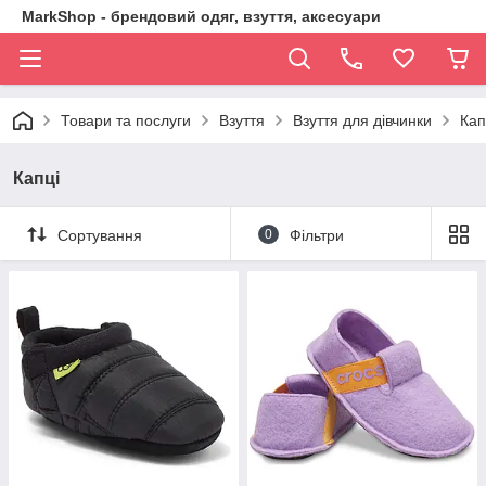
MarkShop - брендовий одяг, взуття, аксесуари
Товари та послуги
Взуття
Взуття для дівчинки
Кап
Капці
Сортування
0
Фільтри